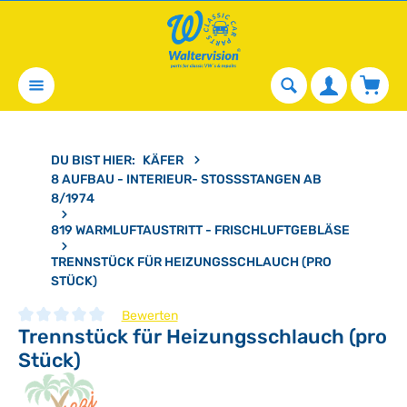
alt springen
Waren
DU BIST HIER:
KÄFER
8 AUFBAU - INTERIEUR- STOSSSTANGEN AB 8
/1974
819 WARMLUFTAUSTRITT - FRISCHLUFTGEBLÄSE
TRENNSTÜCK FÜR HEIZUNGSSCHLAUCH (PRO
STÜCK)
Bewerten
Trennstück für Heizungsschlauch (pro
Durchschnittliche Bewertung von 0 von 5 Sternen
Stück)