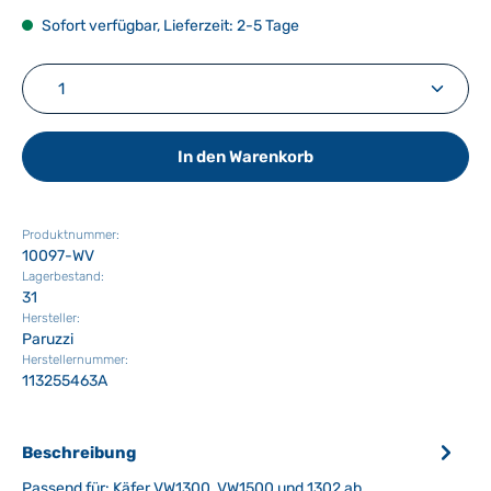
Sofort verfügbar, Lieferzeit: 2-5 Tage
Produkt Anzahl: Gib den gewünschten Wert ein ode
In den Warenkorb
Produktnummer:
10097-WV
Lagerbestand:
31
Hersteller:
Paruzzi
Herstellernummer:
113255463A
Beschreibung
Passend für: Käfer VW1300, VW1500 und 1302 ab