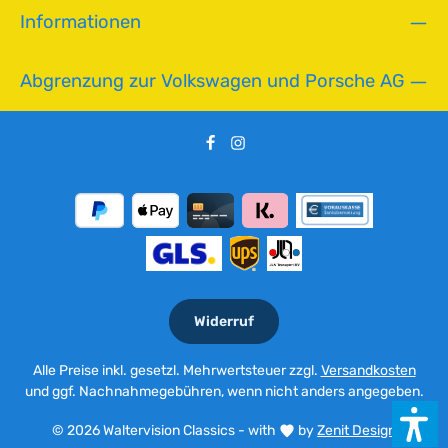
Informationen
Abgrenzung zur Volkswagen und Porsche AG
Widerruf
Alle Preise inkl. gesetzl. Mehrwertsteuer zzgl.
Versandkosten
und ggf. Nachnahmegebühren, wenn nicht anders angegeben.
© 2026 Waltervision Classics - with
by
Zenit Design