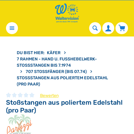
alt springen
Waren
DU BIST HIER:
KÄFER
7 RAHMEN - HAND U. FUSSHEBELWERK-S
TOSSSTANGEN BIS 7.1974
707 STOSSFÄNGER (BIS 07.74)
STOSSSTANGEN AUS POLIERTEM EDELSTAHL (
PRO PAAR)
Bewerten
Stoßstangen aus poliertem Edelstahl
Durchschnittliche Bewertung von 0 von 5 Sternen
(pro Paar)