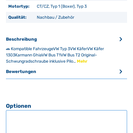
Motortyp:
CT/CZ, Typ 1 (Boxer), Typ 3
Qualität:
Nachbau / Zubehör
Beschreibung
🚗 Kompatible FahrzeugeVW Typ 3VW KäferVW Käfer
1303Karmann GhiaVW Bus T1VW Bus T2 Original-
Schwungradschraube inklusive Pilo…
Mehr
Bewertungen
Produktgalerie überspringen
Optionen