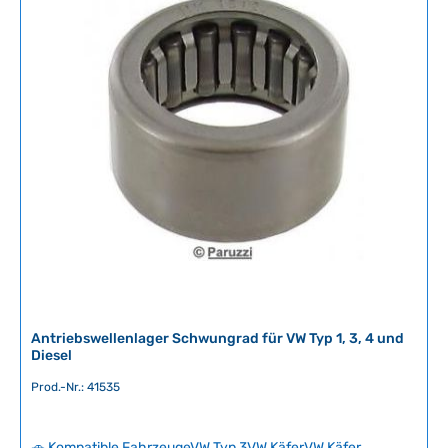
r
Zahnanzahl130
f
ü
g
b
a
r
,
L
i
e
f
e
r
z
e
i
Antriebswellenlager Schwungrad für VW Typ 1, 3, 4 und
Diesel
t
:
Prod.-Nr.: 41535
2
-
5
🚗 Kompatible FahrzeugeVW Typ 3VW KäferVW Käfer