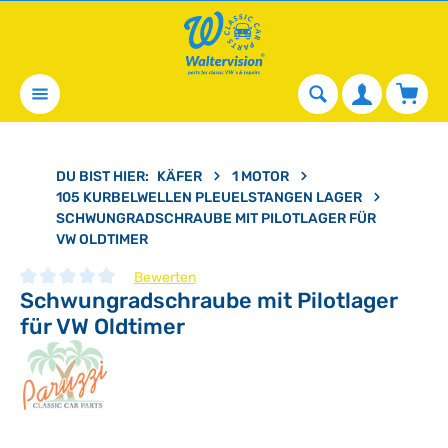
alt springen
Waren
DU BIST HIER:
KÄFER
1 MOTOR
105 KURBELWELLEN PLEUELSTANGEN LAGER
SCHWUNGRADSCHRAUBE MIT PILOTLAGER FÜR
VW OLDTIMER
Bewerten
Schwungradschraube mit Pilotlager
Durchschnittliche Bewertung von 0 von 5 Sternen
für VW Oldtimer