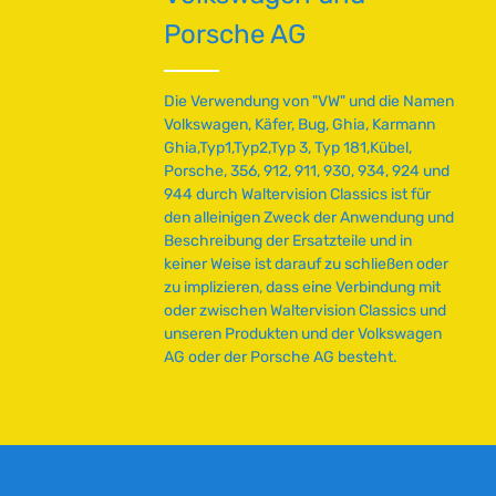
noch der Zündzeitpunkt
ird in vertikaler
ü
Porsche AG
eingestellt werden – danach
ngebaut.Passend für
g
haben Sie Ruhe. Wichtig: Die
iblen VW-Oldtimer mit
b
Zündspule muss einen
ller Zündanlage oder
a
Mindestwiderstand von 3,0 Ohm
ch umgerüsteter
Die Verwendung von "VW" und die Namen
aufweisen. Technische Daten
r
her Zündung. Der
Volkswagen, Käfer, Bug, Ghia, Karmann
HerkunftslandUSA
ohnt sich auch bei
,
Ghia,Typ1,Typ2,Typ 3, Typ 181,Kübel,
onierenden Spulen für
L
Porsche, 356, 912, 911, 930, 934, 924 und
e Zündeigenschaften
i
944 durch Waltervision Classics ist für
 Lebensdauer.
e
 Daten
den alleinigen Zweck der Anwendung und
f
andDeutschland
Beschreibung der Ersatzteile und in
e
W-Nummer113905115
keiner Weise ist darauf zu schließen oder
2V
r
zu implizieren, dass eine Verbindung mit
z
oder zwischen Waltervision Classics und
e
unseren Produkten und der Volkswagen
i
AG oder der Porsche AG besteht.
t
:
2
-
5
T