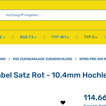
2
BUS T3
TYP 181
TYP 3
UNG
905 ZUENDANLAGE ZUENDSCHLOSS
SPIRO PRO 409 
bel Satz Rot - 10,4mm Hochl
114,6
Preise inkl. MwS