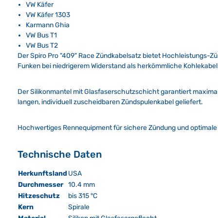
VW Käfer
VW Käfer 1303
Karmann Ghia
VW Bus T1
VW Bus T2
Der Spiro Pro "409" Race Zündkabelsatz bietet Hochleistungs-Zün
Funken bei niedrigerem Widerstand als herkömmliche Kohlekabel 
Der Silikonmantel mit Glasfaserschutzschicht garantiert maximal
langen, individuell zuscheidbaren Zündspulenkabel geliefert.
Hochwertiges Rennequipment für sichere Zündung und optimale M
Technische Daten
Herkunftsland
USA
Durchmesser
10.4 mm
Hitzeschutz
bis 315 °C
Kern
Spirale