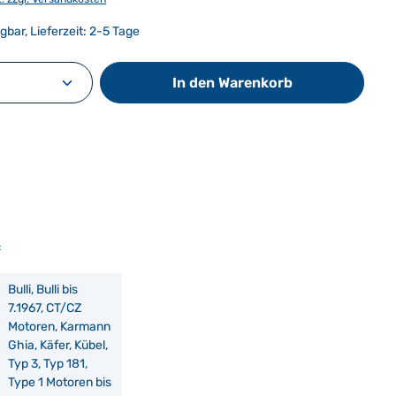
gbar, Lieferzeit: 2-5 Tage
Anzahl: Gib den gewünschten Wert ein od
In den Warenkorb
:
Bulli, Bulli bis
7.1967, CT/CZ
Motoren, Karmann
Ghia, Käfer, Kübel,
Typ 3, Typ 181,
Type 1 Motoren bis