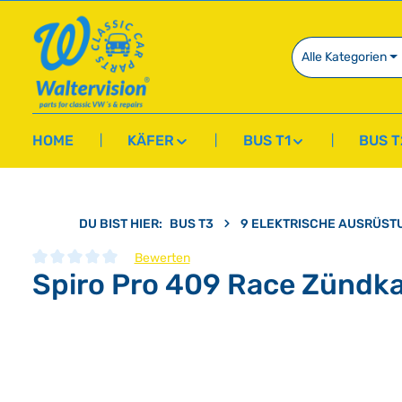
springen
Zur Hauptnavigation springen
Alle Kategorien
HOME
KÄFER
BUS T1
BUS T
DU BIST HIER:
BUS T3
9 ELEKTRISCHE AUSRÜST
Bewerten
Spiro Pro 409 Race Zündka
Durchschnittliche Bewertung von 0 von 5 Sternen
Bildergalerie überspringen