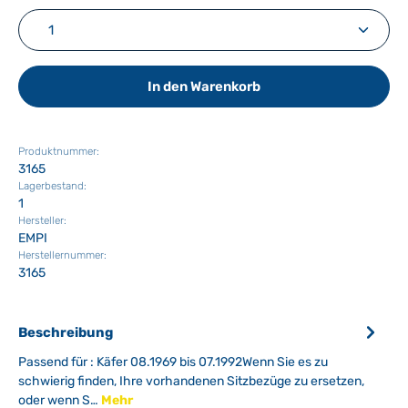
Produkt Anzahl: Gib den gewünschten Wert ein ode
In den Warenkorb
Produktnummer:
3165
Lagerbestand:
1
Hersteller:
EMPI
Herstellernummer:
3165
Beschreibung
Passend für : Käfer 08.1969 bis 07.1992Wenn Sie es zu
schwierig finden, Ihre vorhandenen Sitzbezüge zu ersetzen,
oder wenn S…
Mehr