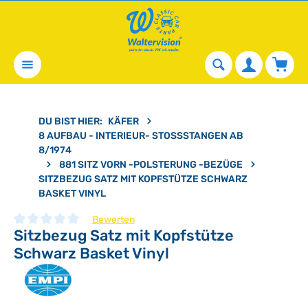
alt springen
Waren
DU BIST HIER:
KÄFER
8 AUFBAU - INTERIEUR- STOSSSTANGEN AB 8
/1974
881 SITZ VORN -POLSTERUNG -BEZÜGE
SITZBEZUG SATZ MIT KOPFSTÜTZE SCHWARZ
BASKET VINYL
Bewerten
Sitzbezug Satz mit Kopfstütze
Durchschnittliche Bewertung von 0 von 5 Sternen
Schwarz Basket Vinyl