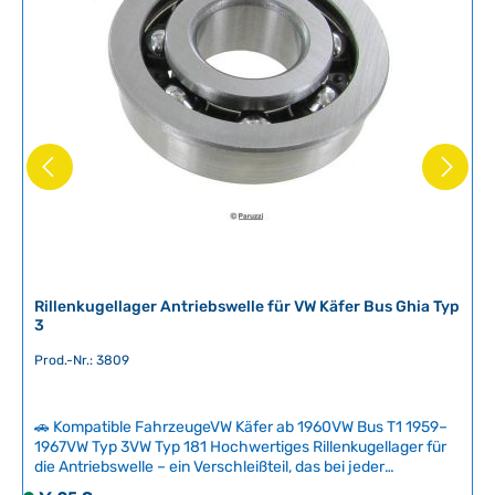
g
b
a
r
,
L
i
e
f
e
r
z
e
i
Rillenkugellager Antriebswelle für VW Käfer Bus Ghia Typ
3
t
:
Prod.-Nr.: 3809
2
-
5
🚗 Kompatible FahrzeugeVW Käfer ab 1960VW Bus T1 1959–
T
1967VW Typ 3VW Typ 181 Hochwertiges Rillenkugellager für
die Antriebswelle – ein Verschleißteil, das bei jeder
a
Getriebeüberholung ausgetauscht werden sollte. Dieses
g