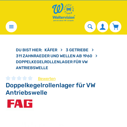
alt springen
Waren
DU BIST HIER:
KÄFER
3 GETRIEBE
311 ZAHNRAEDER UND WELLEN AB 1960
DOPPELKEGELROLLENLAGER FÜR VW
ANTRIEBSWELLE
Bewerten
Doppelkegelrollenlager für VW
Durchschnittliche Bewertung von 0 von 5 Sternen
Antriebswelle
Bildergalerie überspringen