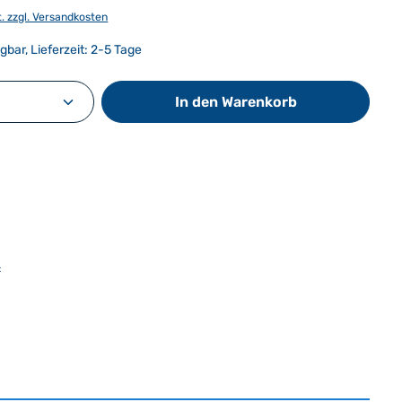
t. zzgl. Versandkosten
gbar, Lieferzeit: 2-5 Tage
Anzahl: Gib den gewünschten Wert ein od
In den Warenkorb
: