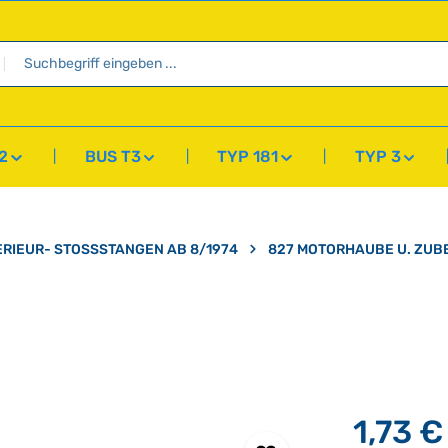
2
BUS T3
TYP 181
TYP 3
ERIEUR- STOSSSTANGEN AB 8/1974
827 MOTORHAUBE U. ZUB
1,73 €