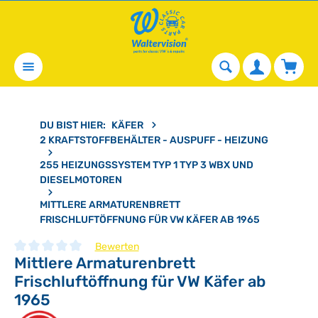
alt springen
Waren
DU BIST HIER:
KÄFER
2 KRAFTSTOFFBEHÄLTER - AUSPUFF - HEIZUNG
255 HEIZUNGSSYSTEM TYP 1 TYP 3 WBX UND
DIESELMOTOREN
MITTLERE ARMATURENBRETT
FRISCHLUFTÖFFNUNG FÜR VW KÄFER AB 1965
Bewerten
Mittlere Armaturenbrett
Durchschnittliche Bewertung von 0 von 5 Sternen
Frischluftöffnung für VW Käfer ab
1965