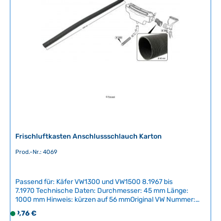
Frischluftkasten Anschlussschlauch Karton
Prod.-Nr.: 4069
Passend für: Käfer VW1300 und VW1500 8.1967 bis
7.1970 Technische Daten: Durchmesser: 45 mm Länge:
1000 mm Hinweis: kürzen auf 56 mmOriginal VW Nummer:
113819717 An mehreren Stellen im Auto befinden sich Rohre
Regulärer Preis:
9,76 €
S
für Heizung und Lüftung. Dies ist ein PAP