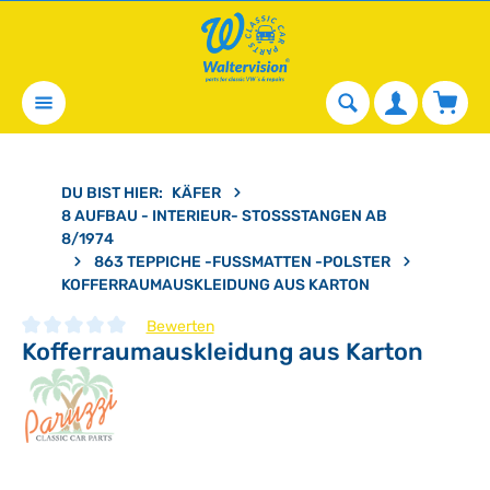
alt springen
Waren
DU BIST HIER:
KÄFER
8 AUFBAU - INTERIEUR- STOSSSTANGEN AB 8
/1974
863 TEPPICHE -FUSSMATTEN -POLSTER
KOFFERRAUMAUSKLEIDUNG AUS KARTON
Bewerten
Kofferraumauskleidung aus Karton
Durchschnittliche Bewertung von 0 von 5 Sternen