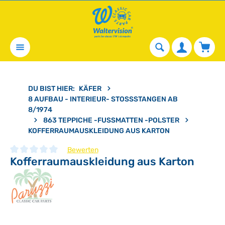
alt springen
Waren
DU BIST HIER:
KÄFER
8 AUFBAU - INTERIEUR- STOSSSTANGEN AB 8
/1974
863 TEPPICHE -FUSSMATTEN -POLSTER
KOFFERRAUMAUSKLEIDUNG AUS KARTON
Bewerten
Kofferraumauskleidung aus Karton
Durchschnittliche Bewertung von 0 von 5 Sternen