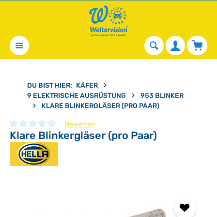
alt springen
Waren
DU BIST HIER:
KÄFER
9 ELEKTRISCHE AUSRÜSTUNG
953 BLINKER
KLARE BLINKERGLÄSER (PRO PAAR)
Bewerten
Klare Blinkergläser (pro Paar)
Durchschnittliche Bewertung von 0 von 5 Sternen
Bildergalerie überspringen