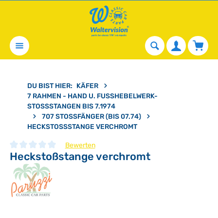
alt springen
Waren
DU BIST HIER:
KÄFER
7 RAHMEN - HAND U. FUSSHEBELWERK-S
TOSSSTANGEN BIS 7.1974
707 STOSSFÄNGER (BIS 07.74)
HECKSTOSSSTANGE VERCHROMT
Bewerten
Heckstoßstange verchromt
Durchschnittliche Bewertung von 0 von 5 Sternen