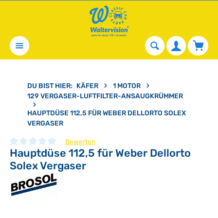
alt springen
Waren
DU BIST HIER:
KÄFER
1 MOTOR
129 VERGASER-LUFTFILTER-ANSAUGKRÜMMER
HAUPTDÜSE 112,5 FÜR WEBER DELLORTO SOLEX
VERGASER
Bewerten
Hauptdüse 112,5 für Weber Dellorto
Durchschnittliche Bewertung von 0 von 5 Sternen
Solex Vergaser