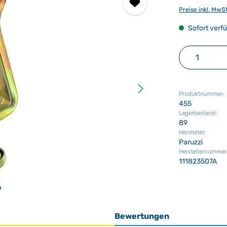
Preise inkl. MwS
Sofort verfü
Produkt 
Produktnummer:
455
Lagerbestand:
89
Hersteller:
Paruzzi
Herstellernummer
111823507A
Bewertungen