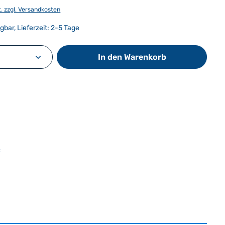
t. zzgl. Versandkosten
gbar, Lieferzeit: 2-5 Tage
Anzahl: Gib den gewünschten Wert ein od
In den Warenkorb
: