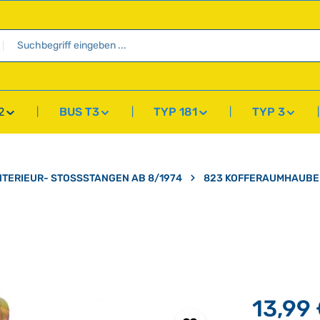
2
BUS T3
TYP 181
TYP 3
NTERIEUR- STOSSSTANGEN AB 8/1974
823 KOFFERAUMHAUBE
13,99