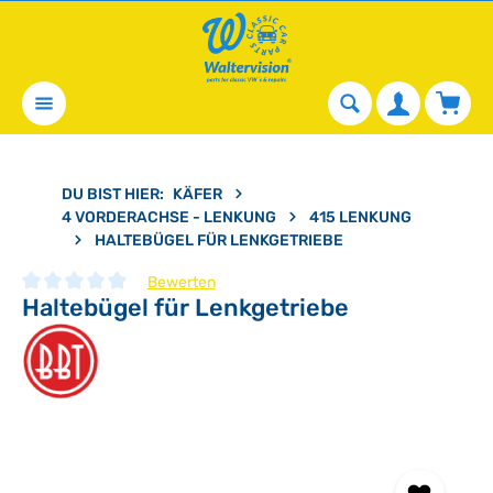
alt springen
Waren
DU BIST HIER:
KÄFER
4 VORDERACHSE - LENKUNG
415 LENKUNG
HALTEBÜGEL FÜR LENKGETRIEBE
Bewerten
Haltebügel für Lenkgetriebe
Durchschnittliche Bewertung von 0 von 5 Sternen
Bildergalerie überspringen