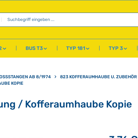
2
BUS T3
TYP 181
TYP 3
TOSSSTANGEN AB 8/1974
823 KOFFERAUMHAUBE U. ZUBEHÖR
AUBE KOPIE
lung / Kofferaumhaube Kopie