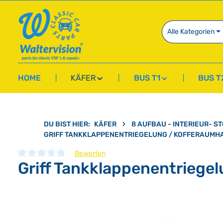
springen
Zur Hauptnavigation springen
Alle Kategorien
HOME
KÄFER
BUS T1
BUS T
DU BIST HIER:
KÄFER
8 AUFBAU - INTERIEUR- S
GRIFF TANKKLAPPENENTRIEGELUNG / KOFFERAUMH
Bewerten
Griff Tankklappenentriege
Durchschnittliche Bewertung von 0 von 5 Sternen
Bildergalerie überspringen