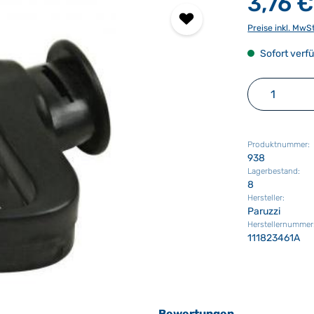
3,76 €
Preise inkl. MwS
Sofort verfü
Produkt 
Produktnummer:
938
Lagerbestand:
8
Hersteller:
Paruzzi
Herstellernummer
111823461A
Bewertungen