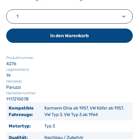
Produkt Anzahl: Gib den gewünschten Wert ein ode
In den Warenkorb
Produktnummer:
4276
Lagerbestand:
19
Hersteller:
Paruzzi
Herstellernummer:
111721507B
Kompatible
Karmann Ghia ab 1957, VW Käfer ab 1957,
Fahrzeuge:
VW Typ 3, VW Typ 3 ab 1964
Motortyp:
Typ 3
Qualität:
Nachbau / Zubehör