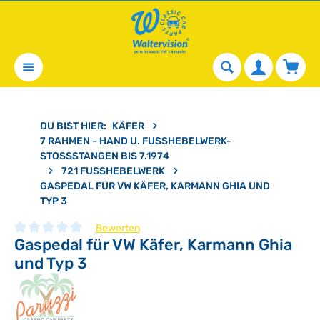
alt springen
Waren
DU BIST HIER:
KÄFER
7 RAHMEN - HAND U. FUSSHEBELWERK-S
TOSSSTANGEN BIS 7.1974
721 FUSSHEBELWERK
GASPEDAL FÜR VW KÄFER, KARMANN GHIA UND
TYP 3
Bewerten
Gaspedal für VW Käfer, Karmann Ghia
Durchschnittliche Bewertung von 0 von 5 Sternen
und Typ 3