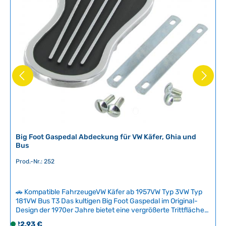
Big Foot Gaspedal Abdeckung für VW Käfer, Ghia und
Bus
Prod.-Nr.: 252
🚗 Kompatible FahrzeugeVW Käfer ab 1957VW Typ 3VW Typ
181VW Bus T3 Das kultigen Big Foot Gaspedal im Original-
Design der 1970er Jahre bietet eine vergrößerte Trittfläche
für sicheres und entspanntes Fahren ohne ständige
Regulärer Preis:
22,93 €
S