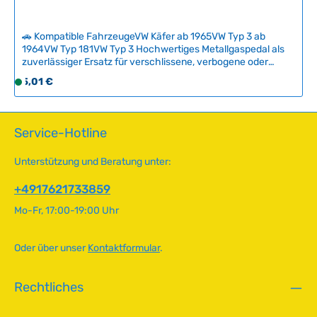
:
2
-
🚗 Kompatible FahrzeugeVW Käfer ab 1965VW Typ 3 ab
5
1964VW Typ 181VW Typ 3 Hochwertiges Metallgaspedal als
T
zuverlässiger Ersatz für verschlissene, verbogene oder
beschädigte Originale. Das robuste Pedal sitzt präzise in der
a
Regulärer Preis:
5,01 €
S
Befestigung und ermöglicht eine sichere, kontrollierte
g
o
Gasbetätigung wie beim Original.Bei
e
f
Verschleißerscheinungen wie Rost, Verformung oder
Lagerspiel sollte ein Austausch erfolgen – fahren Sie nicht
o
Service-Hotline
mit defektem Gaspedal weiter. Achten Sie beim Wechsel
r
auch auf den Zustand der damit verbundenen Komponenten
t
Unterstützung und Beratung unter:
wie Seilzug und Befestigungselemente. Technische Daten
v
HerkunftslandBrasilien Original VW-Nummer111721507E
e
+4917621733859
r
Mo-Fr, 17:00-19:00 Uhr
f
ü
g
Oder über unser
Kontaktformular
.
b
a
Rechtliches
r
,