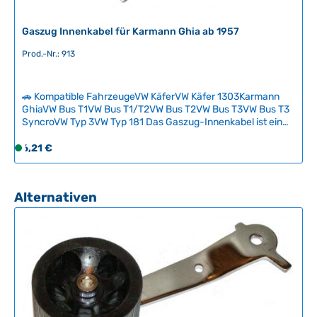
z
e
Gaszug Innenkabel für Karmann Ghia ab 1957
i
t
Prod.-Nr.: 913
:
2
-
🚗 Kompatible FahrzeugeVW KäferVW Käfer 1303Karmann
GhiaVW Bus T1VW Bus T1/T2VW Bus T2VW Bus T3VW Bus T3
5
SyncroVW Typ 3VW Typ 181 Das Gaszug-Innenkabel ist ein
T
Verschleißteil, das durch Korrosion und Metallermüdung
a
Regulärer Preis:
regelmäßig erneuert werden muss. Dieses hochwertige
6,21 €
S
g
Ersatzteil sorgt für zuverlässige Gasannahme und sichere
o
e
Fahrzeugkontrolle. Bei Unsicherheiten zur korrekten Länge
f
empfehlen wir, die genauen Maße Ihres Fahrzeugs zu prüfen,
o
Produktgalerie überspringen
Alternativen
besonders wenn der Motor modifiziert oder ausgetauscht
r
wurde. Technische Daten HerkunftslandDeutschland
t
Original VW-Nummer111721555C Länge2650 mm
v
e
r
f
ü
g