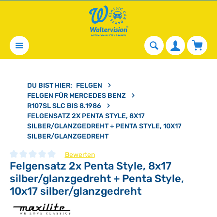
alt springen
Waren
DU BIST HIER:
FELGEN
FELGEN FÜR MERCEDES BENZ
R107SL SLC BIS 8.1986
FELGENSATZ 2X PENTA STYLE, 8X17
SILBER/GLANZGEDREHT + PENTA STYLE, 10X17
SILBER/GLANZGEDREHT
Bewerten
Felgensatz 2x Penta Style, 8x17
Durchschnittliche Bewertung von 0 von 5 Sternen
silber/glanzgedreht + Penta Style,
10x17 silber/glanzgedreht