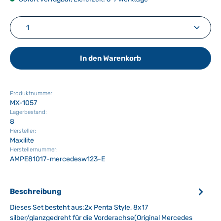
Produkt Anzahl: Gib den gewünschten Wert ein ode
In den Warenkorb
Produktnummer:
MX-1057
Lagerbestand:
8
Hersteller:
Maxilite
Herstellernummer:
AMPE81017-mercedesw123-E
Beschreibung
Dieses Set besteht aus:2x Penta Style, 8x17
silber/glanzgedreht für die Vorderachse(Original Mercedes