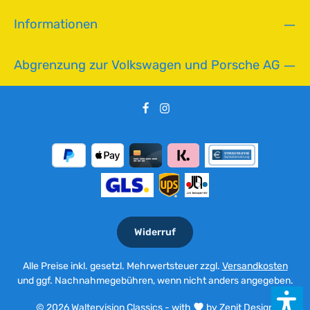
Informationen
Abgrenzung zur Volkswagen und Porsche AG
Widerruf
Alle Preise inkl. gesetzl. Mehrwertsteuer zzgl.
Versandkosten
und ggf. Nachnahmegebühren, wenn nicht anders angegeben.
© 2026 Waltervision Classics - with
by
Zenit Design