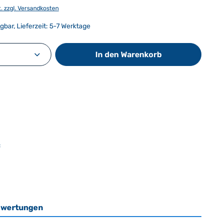
t. zzgl. Versandkosten
gbar, Lieferzeit: 5-7 Werktage
Anzahl: Gib den gewünschten Wert ein od
In den Warenkorb
:
wertungen