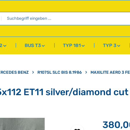
2
BUS T3
TYP 181
TYP 3
ERCEDES BENZ
R107SL SLC BIS 8.1986
MAXILITE AERO 3 F
 5x112 ET11 silver/diamond cut
380,0