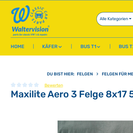
springen
Zur Hauptnavigation springen
Alle Kategorien
HOME
KÄFER
BUS T1
BUS T
DU BIST HIER:
FELGEN
FELGEN FÜR M
Bewerten
Maxilite Aero 3 Felge 8x17
Durchschnittliche Bewertung von 0 von 5 Sternen
Bildergalerie überspringen