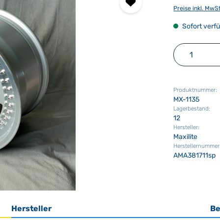
Preise inkl. MwS
Sofort verfü
Produkt 
Produktnummer:
MX-1135
Lagerbestand:
12
Hersteller:
Maxilite
Herstellernummer
AMA381711sp
Hersteller
Be