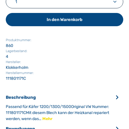
In den Warenkorb
Produktnummer:
860
Lagerbestand:
4
Hersteller:
Klokkerholm
Herstellernummer:
111801171C
Beschreibung
Passend für:Käfer 1200/1300/1500Original VW Nummer:
111801171CMit diesem Blech kann der Heizkanal repariert
werden, wenn das…
Mehr
Bewertungen