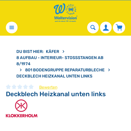
alt springen
Waren
DU BIST HIER:
KÄFER
8 AUFBAU - INTERIEUR- STOSSSTANGEN AB 8
/1974
801 BODENGRUPPE REPARATURBLECHE
DECKBLECH HEIZKANAL UNTEN LINKS
Bewerten
Deckblech Heizkanal unten links
Durchschnittliche Bewertung von 0 von 5 Sternen