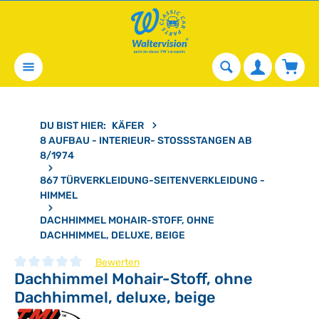
alt springen
Waren
DU BIST HIER:
KÄFER
8 AUFBAU - INTERIEUR- STOSSSTANGEN AB 8
/1974
867 TÜRVERKLEIDUNG-SEITENVERKLEIDUNG -
HIMMEL
DACHHIMMEL MOHAIR-STOFF, OHNE
DACHHIMMEL, DELUXE, BEIGE
Bewerten
Dachhimmel Mohair-Stoff, ohne
Durchschnittliche Bewertung von 0 von 5 Sternen
Dachhimmel, deluxe, beige