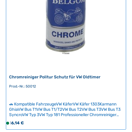
Chromreiniger Politur Schutz für VW Oldtimer
Prod.-Nr.: 50012
🚗 Kompatible FahrzeugeVW KäferVW Käfer 1303Karmann
GhiaVW Bus T1VW Bus T1/T2VW Bus T2VW Bus T3VW Bus T3
SyncroVW Typ 3VW Typ 181 Professioneller Chromreiniger
mit integrierter Politur und Schutzfunktion für alle
Regulärer Preis:
16,14 €
S
verchromten Teile Ihres VW-Klassikers. Das Produkt entfernt
o
Oxidation, Flugrost und Verschmutzungen zuverlässig und