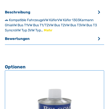
Beschreibung
🚗 Kompatible FahrzeugeVW KäferVW Käfer 1303Karmann
GhiaVW Bus T1VW Bus T1/T2VW Bus T2VW Bus T3VW Bus T3
SyncroVW Typ 3VW Typ…
Mehr
Bewertungen
Produktgalerie überspringen
Optionen