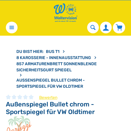
alt springen
Waren
DU BIST HIER:
BUS T1
8 KAROSSERIE - INNENAUSSTATTUNG
857 ARMATURENBRETT SONNENBLENDE
SICHERHEITSGURT SPIEGEL
AUSSENSPIEGEL BULLET CHROM - S
PORTSPIEGEL FÜR VW OLDTIMER
Bewerten
Außenspiegel Bullet chrom -
Durchschnittliche Bewertung von 0 von 5 Sternen
Sportspiegel für VW Oldtimer