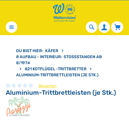
alt springen
Waren
DU BIST HIER:
KÄFER
8 AUFBAU - INTERIEUR- STOSSSTANGEN AB 8
/1974
821 KOTFLÜGEL -TRITTBRETTER
ALUMINIUM-TRITTBRETTLEISTEN (JE STK.)
Bewerten
Aluminium-Trittbrettleisten (je Stk.)
Durchschnittliche Bewertung von 0 von 5 Sternen