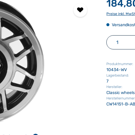
184,8
Preise inkl. MwS
Versandkost
Produkt 
Produktnummer:
10434-WV
Lagerbestand:
7
Hersteller:
Classic wheels
Herstellernummer
CW14151-B-A