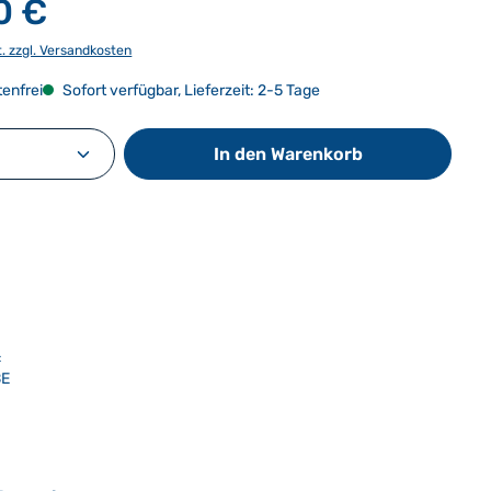
0 €
t. zzgl. Versandkosten
enfrei
Sofort verfügbar, Lieferzeit: 2-5 Tage
Anzahl: Gib den gewünschten Wert ein od
In den Warenkorb
:
BE