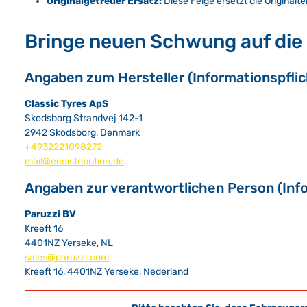
Originalgetreuer Ersatz:
Diese Felge ersetzt die Original
Bringe neuen Schwung auf die S
Angaben zum Hersteller (Informationspfli
Classic Tyres ApS
Skodsborg Strandvej 142-1
2942 Skodsborg, Denmark
+4932221098272
mail@ecdistribution.de
Angaben zur verantwortlichen Person (Inf
Paruzzi BV
Kreeft 16
4401NZ Yerseke, NL
sales@paruzzi.com
Kreeft 16, 4401NZ Yerseke, Nederland