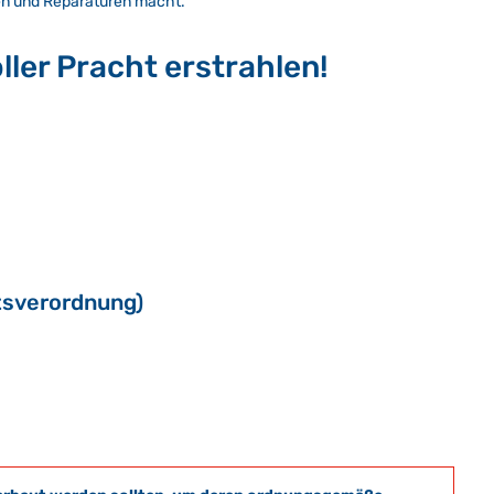
gen und Reparaturen macht.
ller Pracht erstrahlen!
tsverordnung)