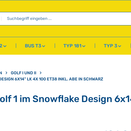
2
BUS T3
TYP 181
TYP 3
N
GOLF I UND II
ESIGN 6X14" LK 4X 100 ET38 INKL. ABE IN SCHWARZ
olf 1 im Snowflake Design 6x