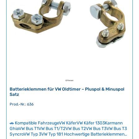
r
Technische Daten HerkunftslandChina
f
ü
g
b
a
r
,
L
i
e
f
e
r
Batterieklemmen für VW Oldtimer – Pluspol & Minuspol
z
Satz
e
Prod.-Nr.: 636
i
t
:
🚗 Kompatible FahrzeugeVW KäferVW Käfer 1303Karmann
2
GhiaVW Bus T1VW Bus T1/T2VW Bus T2VW Bus T3VW Bus T3
-
SyncroVW Typ 3VW Typ 181 Hochwertige Batterieklemmen
5