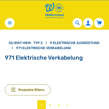
alt springen
Waren
DU BIST HIER:
TYP 3
9 ELEKTRISCHE AUSRÜSTUNG
971 ELEKTRISCHE VERKABELUNG
971 Elektrische Verkabelung
Produkte filtern
Seite
Seite
Seite
1
2
3