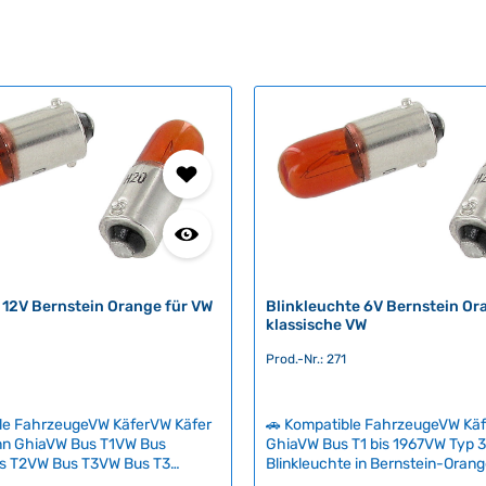
 12V Bernstein Orange für VW
Blinkleuchte 6V Bernstein Or
klassische VW
Prod.-Nr.: 271
le FahrzeugeVW KäferVW Käfer
🚗 Kompatible FahrzeugeVW Kä
n GhiaVW Bus T1VW Bus
GhiaVW Bus T1 bis 1967VW Typ 3 
s T2VW Bus T3VW Bus T3
Blinkleuchte in Bernstein-Orang
p 3VW Typ 181 Diese
klassische Volkswagen mit 6V-El