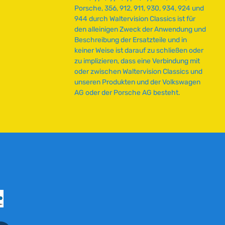
f
Porsche, 356, 912, 911, 930, 934, 924 und
e
944 durch Waltervision Classics ist für
r
den alleinigen Zweck der Anwendung und
z
Beschreibung der Ersatzteile und in
e
keiner Weise ist darauf zu schließen oder
i
zu implizieren, dass eine Verbindung mit
t
oder zwischen Waltervision Classics und
:
unseren Produkten und der Volkswagen
2
AG oder der Porsche AG besteht.
-
5
T
a
g
e