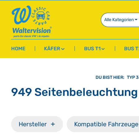
springen
Zur Hauptnavigation springen
Alle Kategorien
HOME
KÄFER
BUS T1
BUS T
DU BIST HIER:
TYP 3
949 Seitenbeleuchtung
Hersteller
Kompatible Fahrzeuge