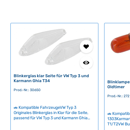
Blinkerglas klar Seite für VW Typ 3 und
Karmann Ghia T34
Blinklampe
Oldtimer
Prod.-Nr.: 30650
Prod.-Nr.: 272
🚗 Kompatible FahrzeugeVW Typ 3
Originales Blinkerglas in Klar für die Seite,
🚗 Kompatib
passend für VW Typ 3 und Karmann Ghia
1303Karman
T34. Dieses hochwertige Ersatzteil ist
T1/T2VW Bu
essentiell für die korrekte Funktion der
SyncroVW Ty