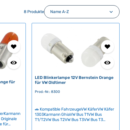
8 Produkte
LED Blinkerlampe 12V Bernstein Orange
ange für
für VW Oldtimer
Prod.-Nr.: 8300
🚗 Kompatible FahrzeugeVW KäferVW Käfer
ferKarmann
1303Karmann GhiaVW Bus T1VW Bus
Originale
T1/T2VW Bus T2VW Bus T3VW Bus T3
e für
SyncroVW Typ 3VW Typ 181 Diese
ektrik.