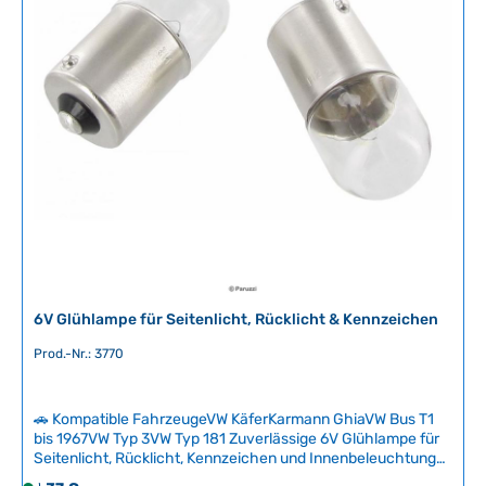
r
Spannung12V
e
f
ü
g
b
a
r
,
L
i
e
f
e
r
6V Glühlampe für Seitenlicht, Rücklicht & Kennzeichen
z
e
Prod.-Nr.: 3770
i
t
🚗 Kompatible FahrzeugeVW KäferKarmann GhiaVW Bus T1
:
bis 1967VW Typ 3VW Typ 181 Zuverlässige 6V Glühlampe für
2
Seitenlicht, Rücklicht, Kennzeichen und Innenbeleuchtung
-
bei klassischen Volkswagen. Diese Ersatzlampe ist ein Muss