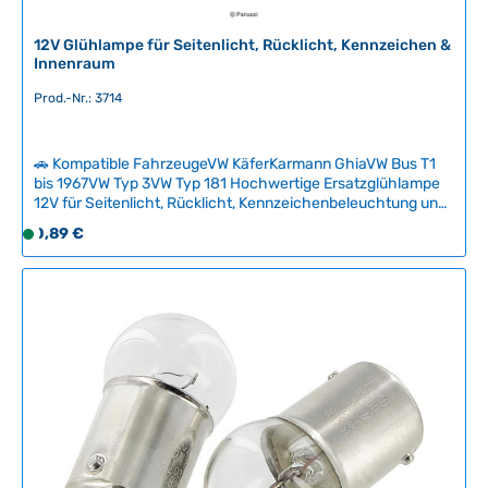
12V Glühlampe für Seitenlicht, Rücklicht, Kennzeichen &
Innenraum
Prod.-Nr.: 3714
🚗 Kompatible FahrzeugeVW KäferKarmann GhiaVW Bus T1
bis 1967VW Typ 3VW Typ 181 Hochwertige Ersatzglühlampe
12V für Seitenlicht, Rücklicht, Kennzeichenbeleuchtung und
Innenbeleuchtung klassischer Volkswagen. Diese
Regulärer Preis:
0,89 €
S
zuverlässige Glühbirne ist ein Verschleißteil, das regelmäßig
o
ausgetauscht werden sollte, um die Verkehrstauglichkeit
f
Ihres Oldtimers zu gewährleisten. Wir empfehlen, einen Satz
Ersatzlampen an Bord zu haben – in vielen Ländern ist dies
o
sogar gesetzlich vorgeschrieben. Technische Daten
r
HerkunftslandDeutschland Original VW-NummerN0177185,
t
N177182, N0177182 FarbeTransparent Leistung5 Watt
v
SockelBA15s Spannung12V
e
r
f
ü
g