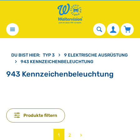
alt springen
Waren
DU BIST HIER:
TYP 3
9 ELEKTRISCHE AUSRÜSTUNG
943 KENNZEICHENBELEUCHTUNG
943 Kennzeichenbeleuchtung
Produkte filtern
Seite
Seite
1
2