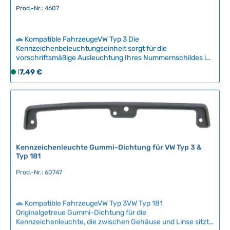
e
Prod.-Nr.: 4607
i
t
🚗 Kompatible FahrzeugeVW Typ 3 Die
:
Kennzeichenbeleuchtungseinheit sorgt für die
2
vorschriftsmäßige Ausleuchtung Ihres Nummernschildes in
-
der Dunkelheit. Die Einheit wird ohne Glühbirnen geliefert –
Regulärer Preis:
17,49 €
5
S
diese bestellen Sie bitte separat in den Optionen hinzu.
T
o
Überprüfen Sie regelmäßig die Funktionsfähigkeit und
a
f
tauschen Sie die Beleuchtungseinheit aus, wenn Ihr
Nummernschild nicht mehr ausreichend beleuchtet ist.
g
o
Technische Daten HerkunftslandChina Original VW-
e
r
Nummer311943117C, 311943121, 311943121A, 311943131,
t
311943169A, 111943117D
v
Kennzeichenleuchte Gummi-Dichtung für VW Typ 3 &
e
Typ 181
r
f
Prod.-Nr.: 60747
ü
g
b
🚗 Kompatible FahrzeugeVW Typ 3VW Typ 181
Originalgetreue Gummi-Dichtung für die
a
Kennzeichenleuchte, die zwischen Gehäuse und Linse sitzt
r
und zuverlässigen Feuchtigkeitsschutz bietet.Das