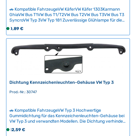
z
🚗 Kompatible FahrzeugeVW KäferVW Käfer 1303Karmann
e
GhiaVW Bus T1VW Bus T1/T2VW Bus T2VW Bus T3VW Bus T3
i
SyncroVW Typ 3VW Typ 181 Zuverlässige Glühlampe für die
t
Innenraum- und Kennzeichenbeleuchtung Ihres klassischen
Regulärer Preis:
0,89 €
S
:
VW. Diese 6V-Lampe ist ein Verschleißteil, das regelmäßig
o
ausgetauscht werden muss – ein Ersatz gehört daher in jede
2
f
Oldtimer-Werkstatt und ins Fahrzeug.Die Lampe ist
-
kompatibel mit allen gängigen VW-Klassikern und lässt sich
o
5
problemlos selbst wechseln. Fahren Sie sicher und
r
T
verkehrssicher mit funktionierender Beleuchtung.
t
a
Technische Daten HerkunftslandTaiwan Original VW-
v
g
NummerN177191 FarbeTransparent LampentypBajonett
e
Leistung10 Watt SockelBA15s Spannung6V
e
r
Dichtung Kennzeichenleuchten-Gehäuse VW Typ 3
f
ü
Prod.-Nr.: 30747
g
b
🚗 Kompatible FahrzeugeVW Typ 3 Hochwertige
a
Gummidichtung für das Kennzeichenleuchten-Gehäuse bei
r
VW Typ 3 und verwandten Modellen. Die Dichtung verhindert
,
zuverlässig das Eindringen von Feuchtigkeit in die Leuchte
Regulärer Preis:
12,59 €
S
L
und sorgt für eine sichere Abdichtung zwischen Gehäuse