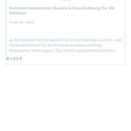
r
Kennzeichenleuchten Gummi & Glas Dichtung für VW
z
Oldtimer
e
i
Prod.-Nr.: 4604
t
:
🚗 Kompatible FahrzeugeVW Typ 3 Hochwertige Gummi- und
2
Glaskombination für die Kennzeichenbeleuchtung
-
klassischer Volkswagen. Das Dichtungsgummi zwischen
5
Gehäuse und Deckel schützt vor Feuchtigkeit und
Regulärer Preis:
3,03 €
S
T
gewährleistet eine lange Lebensdauer der Leuchte.
o
a
Erhältlich in Qualität A (original) und Qualität B
f
(wirtschaftliche Alternative). Technische Daten
g
HerkunftslandTaiwan Original VW-Nummer311943131
o
e
r
t
v
e
r
f
ü
g
b