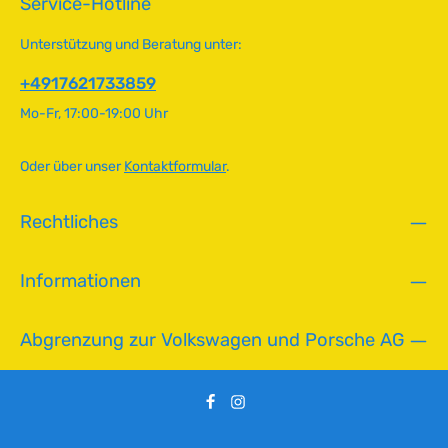
Service-Hotline
N01396626, N01396612 Durchmesser4.2 mm Länge13 mm
g
e
SchraubenkopfPhilips
e
r
Unterstützung und Beratung unter:
f
ü
+4917621733859
g
Mo-Fr, 17:00-19:00 Uhr
b
a
r
Oder über unser
Kontaktformular
.
,
L
Rechtliches
i
e
f
Informationen
e
r
z
Abgrenzung zur Volkswagen und Porsche AG
e
i
t
:
2