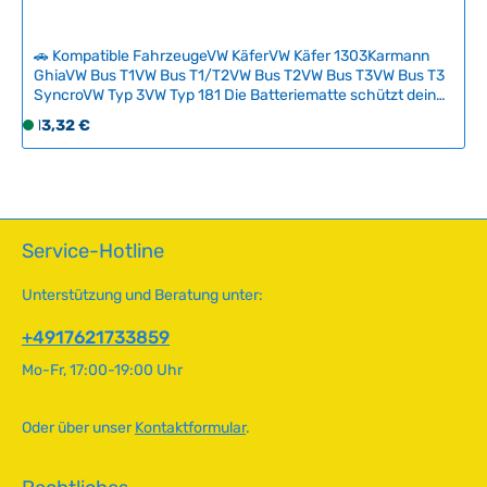
e
r
🚗 Kompatible FahrzeugeVW KäferVW Käfer 1303Karmann
z
GhiaVW Bus T1VW Bus T1/T2VW Bus T2VW Bus T3VW Bus T3
e
SyncroVW Typ 3VW Typ 181 Die Batteriematte schützt dein
i
Oldtimer-Batteriefach zuverlässig vor Säureleckagen und
Regulärer Preis:
13,32 €
S
Batteriedämpfen. Sie neutralisiert austretende Batteriesäure
t
o
sofort und verhindert damit Korrosion, Rostbildung und
:
f
kostspielige Blechschäden an schwer zugänglichen
2
Stellen.Eine einfache, aber hochwirksame Lösung für
o
-
klassische Volkswagen: Lege die Matte unter die Batterie
r
5
und schütze damit deine Karosserie langfristig vor
t
Service-Hotline
T
versteckten Schäden. Technische Daten HerkunftslandUSA
v
Breite207 mm Länge305 mm
a
e
Unterstützung und Beratung unter:
g
r
e
f
+4917621733859
ü
Mo-Fr, 17:00-19:00 Uhr
g
b
a
Oder über unser
Kontaktformular
.
r
,