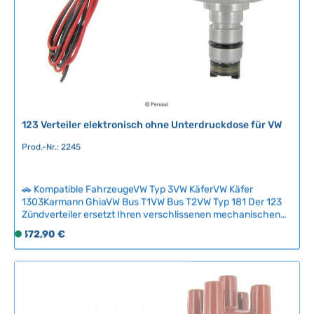
r
f
ü
g
b
a
r
123 Verteiler elektronisch ohne Unterdruckdose für VW
Prod.-Nr.: 2245
🚗 Kompatible FahrzeugeVW Typ 3VW KäferVW Käfer
1303Karmann GhiaVW Bus T1VW Bus T2VW Typ 181 Der 123
Zündverteiler ersetzt Ihren verschlissenen mechanischen
Verteiler durch modernste Elektronik – ohne Umbau am
Regulärer Preis:
372,90 €
S
Motor. Computergesteuerte Zündvorlauf-Anpassung und
o
hochfrequente Synchrontechnologie sorgen für optimale
f
Zündung bei allen Drehzahlen, mehr Leistung und praktisch
wartungsfrei.16 verschiedene Vorlaufkurven-Einstellungen
o
ermöglichen die perfekte Anpassung an Ihren Motor. Einmal
r
korrekt eingestellt, entfallen die lästigen Wartungsarbeiten –
t