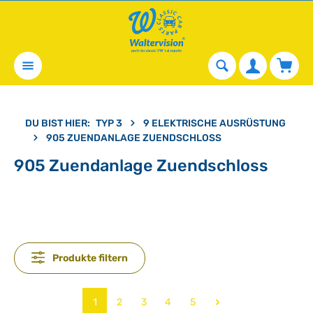
alt springen
Waren
DU BIST HIER:
TYP 3
9 ELEKTRISCHE AUSRÜSTUNG
905 ZUENDANLAGE ZUENDSCHLOSS
905 Zuendanlage Zuendschloss
Produkte filtern
Seite
Seite
Seite
Seite
Seite
1
2
3
4
5