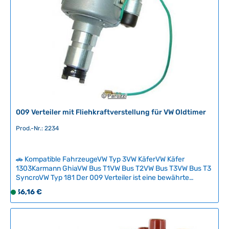
b
a
r
,
L
i
e
f
e
r
009 Verteiler mit Fliehkraftverstellung für VW Oldtimer
z
e
Prod.-Nr.: 2234
i
t
🚗 Kompatible FahrzeugeVW Typ 3VW KäferVW Käfer
:
1303Karmann GhiaVW Bus T1VW Bus T2VW Bus T3VW Bus T3
2
SyncroVW Typ 181 Der 009 Verteiler ist eine bewährte
-
Lösung für VW-Oldtimer mit nicht originalen Vergasern, da er
Regulärer Preis:
36,16 €
5
S
vollständig mit Fliehkraftverstellung arbeitet und keine
T
o
Unterdruckverstellung benötigt. Mit einer maximalen
a
f
Verstellung von 21 bis 24 Grad bei 3600 U/min eignet sich
dieser Verteiler besonders für leistungsstärkere Motoren und
g
o