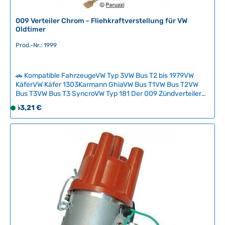
009 Verteiler Chrom - Fliehkraftverstellung für VW
Oldtimer
Prod.-Nr.: 1999
🚗 Kompatible FahrzeugeVW Typ 3VW Bus T2 bis 1979VW
KäferVW Käfer 1303Karmann GhiaVW Bus T1VW Bus T2VW
Bus T3VW Bus T3 SyncroVW Typ 181 Der 009 Zündverteiler
ist eine hochwertige Alternative für VW-Oldtimer mit
Regulärer Preis:
63,21 €
S
modifizierten Vergasern und arbeitet vollständig mit
o
Fliehkraftverstellung ohne Unterdruckabhängigkeit. Mit
f
einer maximalen Verstellung von 21–24° bei 3600 U/min
bietet er optimale Zündverläufe für höhere Drehzahlen und
o
schnellere Motoren. Im Lieferumfang enthalten sind
r
Kontaktpunkte, Rotor, Kondensator und Bakelit-Verteilerkopf
t
in Chromausführung. Technische Daten HerkunftslandChina
v
Original VW-Nummer9230081094
e
r
f
ü
g