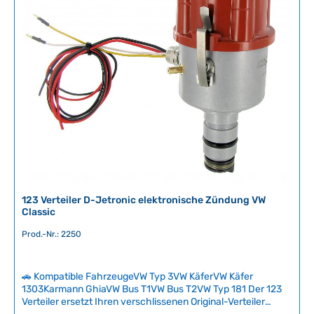
r
f
ü
g
b
a
r
,
L
i
e
f
e
r
123 Verteiler D-Jetronic elektronische Zündung VW
z
Classic
e
Prod.-Nr.: 2250
i
t
:
🚗 Kompatible FahrzeugeVW Typ 3VW KäferVW Käfer
2
1303Karmann GhiaVW Bus T1VW Bus T2VW Typ 181 Der 123
-
Verteiler ersetzt Ihren verschlissenen Original-Verteiler
5