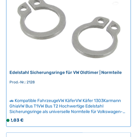
o
g
r
e
t
v
e
r
f
ü
g
b
a
r
Edelstahl Sicherungsringe für VW Oldtimer | Normteile
,
Prod.-Nr.: 2128
L
i
e
🚗 Kompatible FahrzeugeVW KäferVW Käfer 1303Karmann
f
GhiaVW Bus T1VW Bus T2 Hochwertige Edelstahl
e
Sicherungsringe als universelle Normteile für Volkswagen-
r
Klassiker. Diese korrosionsbeständigen Sicherungsringe sind
Regulärer Preis:
2,03 €
S
z
essenzielle Verschleißteile, die bei vielen Befestigungen zum
o
Einsatz kommen und regelmäßig erneuert werden
e
f
sollten.Unser Edelstahl-Sortiment zeichnet sich durch
i