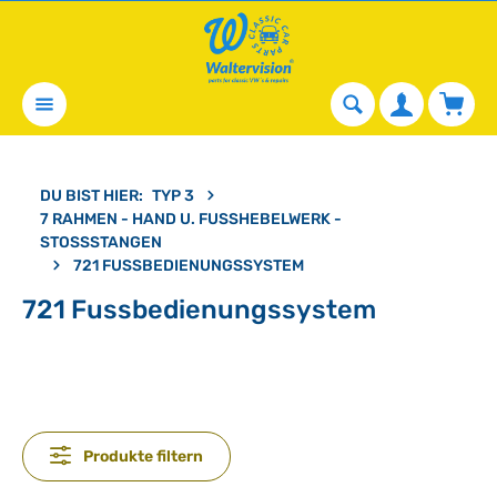
alt springen
Waren
DU BIST HIER:
TYP 3
7 RAHMEN - HAND U. FUSSHEBELWERK - S
TOSSSTANGEN
721 FUSSBEDIENUNGSSYSTEM
721 Fussbedienungssystem
Produkte filtern