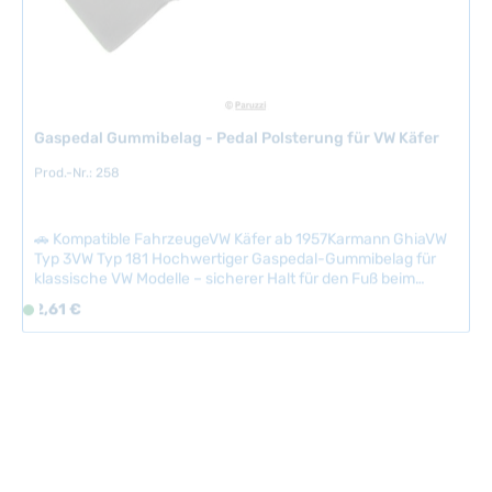
i
e
f
e
r
Gaspedal Gummibelag - Pedal Polsterung für VW Käfer
z
e
Prod.-Nr.: 258
i
t
🚗 Kompatible FahrzeugeVW Käfer ab 1957Karmann GhiaVW
:
Typ 3VW Typ 181 Hochwertiger Gaspedal-Gummibelag für
2
klassische VW Modelle – sicherer Halt für den Fuß beim
-
Fahren und erforderlich für die technische Abnahme. Der
Regulärer Preis:
5
2,61 €
S
verschlissene Pedalgummi wird einfach ausgetauscht und
T
o
entspricht exakt dem Original-Design. Mit neuem
a
f
Gummibelag fahren Sie sicher und rutschfest. Technische
Daten HerkunftslandIndien Original VW-Nummer113721647A
g
o
e
r
t
v
e
r