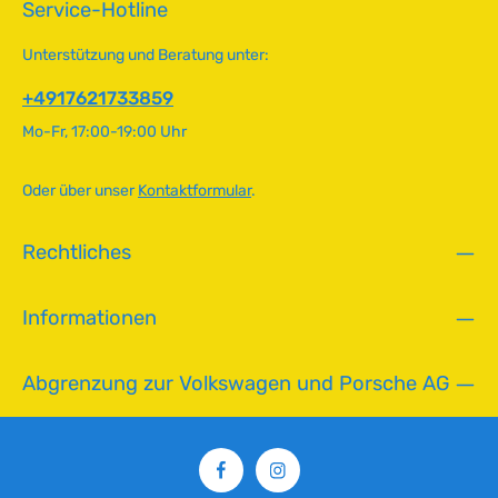
Service-Hotline
Technische Daten HerkunftslandBrasilien Original VW-
e
Nummer111721525B
r
Unterstützung und Beratung unter:
f
ü
+4917621733859
g
Mo-Fr, 17:00-19:00 Uhr
b
a
r
Oder über unser
Kontaktformular
.
,
L
Rechtliches
i
e
f
Informationen
e
r
z
Abgrenzung zur Volkswagen und Porsche AG
e
i
t
:
2