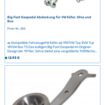
Big Foot Gaspedal Abdeckung für VW Käfer, Ghia und
Bus
Prod.-Nr.: 252
🚗 Kompatible FahrzeugeVW Käfer ab 1957VW Typ 3VW Typ
181VW Bus T3 Das kultigen Big Foot Gaspedal im Original-
Design der 1970er Jahre bietet eine vergrößerte Trittfläche
für sicheres und entspanntes Fahren ohne ständige
Regulärer Preis:
22,93 €
S
Fußkorrektionen. Die charakteristische Fußform macht
o
dieses Accessoire zu einem unverwechselbaren Blickfang in
f
jedem klassischen Volkswagen und ist durch die universelle
Befestigung mit geraden oder diagonalen Halterungen für
o
die meisten Pedale bis 55 mm Breite geeignet. Lieferumfang:
r
2 Schraubenlängen und 2 Befestigungsstreifen für flexible
t
Montage. Technische Daten HerkunftslandTaiwan
v
e
r
f