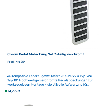
g
g
e
b
a
r
,
L
i
e
f
e
r
Chrom Pedal Abdeckung Set 3-teilig verchromt
z
Prod.-Nr.: 254
e
i
t
🚗 Kompatible FahrzeugeVW Käfer 1957–1977VW Typ 3VW
:
Typ 181 Hochwertige verchromte Pedalabdeckungen zur
2
werkzeuglosen Montage – die stilvolle Aufwertung für
-
klassische Volkswagen Innenräume. Die integrierten
Regulärer Preis:
14,63 €
S
Gummieinsätze bieten verbesserten Halt und
5
o
Rutschsicherheit gegenüber Originalteilen. Ein
T
f
authentisches Zubehör, das Eleganz und Funktionalität
a
vereint. Technische Daten HerkunftslandTaiwan