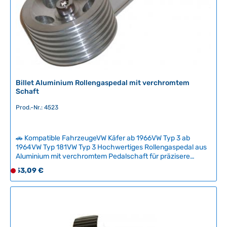
ü
g
b
a
r
,
L
i
Billet Aluminium Rollengaspedal mit verchromtem
e
Schaft
f
Prod.-Nr.: 4523
e
r
z
🚗 Kompatible FahrzeugeVW Käfer ab 1966VW Typ 3 ab
e
1964VW Typ 181VW Typ 3 Hochwertiges Rollengaspedal aus
i
Aluminium mit verchromtem Pedalschaft für präzisere
t
Gasgebung und direktere Motorkontrolle. Das elegante
Regulärer Preis:
53,09 €
D
Design wertet den Innenraum optisch auf und bietet eine
:
e
angenehme Alternative zum Original-Gaspedal. Passend für
2
r
klassische VW-Modelle ab Mitte der 1960er Jahre – sowohl
-
für Links- als auch Rechtslenkung geeignet. Technische
z
5
Daten HerkunftslandTaiwan
e
T
i