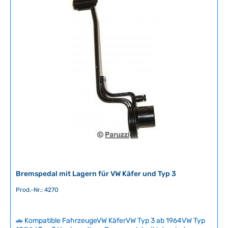
a
t
g
n
e
i
c
h
t
v
e
r
f
ü
g
b
a
r
Bremspedal mit Lagern für VW Käfer und Typ 3
Prod.-Nr.: 4270
🚗 Kompatible FahrzeugeVW KäferVW Typ 3 ab 1964VW Typ