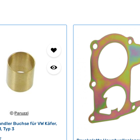
ndler Buchse für VW Käfer,
1, Typ 3
7