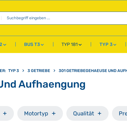
2
BUS T3
TYP 181
TYP 3
ER:
TYP 3
3 GETRIEBE
301 GETRIEBEGEHAEUSE UND AU
 Und Aufhaengung
Motortyp
Qualität
Pre