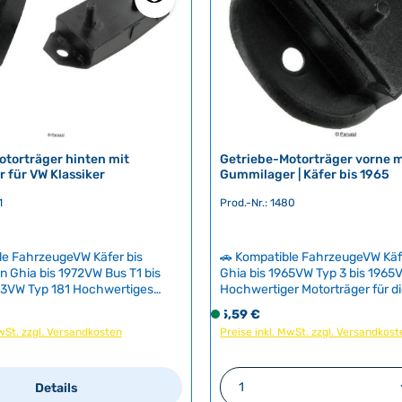
r
,
L
i
e
f
e
r
otorträger hinten mit
Getriebe-Motorträger vorne m
z
 für VW Klassiker
Gummilager | Käfer bis 1965
e
1
Prod.-Nr.: 1480
i
t
:
le FahrzeugeVW Käfer bis
🚗 Kompatible FahrzeugeVW Kä
2
 Ghia bis 1972VW Bus T1 bis
Ghia bis 1965VW Typ 3 bis 1965
-
 3VW Typ 181 Hochwertiges
Hochwertiger Motorträger für d
5
er mit vulkanisiertem Gummi zur
Getriebelagerung mit vulkanis
eis:
Regulärer Preis:
5,59 €
S
T
g von Motorschwingungen. Das
zur Dämpfung von Motorschwi
MwSt. zzgl. Versandkosten
Preise inkl. MwSt. zzgl. Versandkost
o
ziert Vibrationen optimal und
Das Lagergummi verhindert die
a
f
aximalen Fahrkomfort. Die
Übertragung von Vibrationen au
g
nte sind typischerweise
und Fahrwerk und sorgt damit f
o
e
n Wert ein oder benutze die Schaltfläch
Produkt Anzahl: G
t verschlissen – ein routinierter
Fahrkomfort. Bei gerissenen od
Details
r