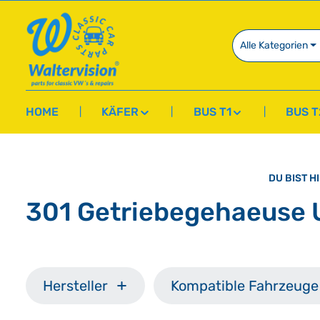
springen
Zur Hauptnavigation springen
Alle Kategorien
HOME
KÄFER
BUS T1
BUS T
DU BIST HI
301 Getriebegehaeuse
Hersteller
Kompatible Fahrzeuge