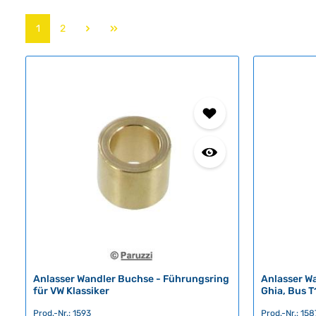
Seite
Seite
1
2
Anlasser Wandler Buchse - Führungsring
Anlasser Wa
für VW Klassiker
Ghia, Bus T
Prod.-Nr.: 1593
Prod.-Nr.: 158