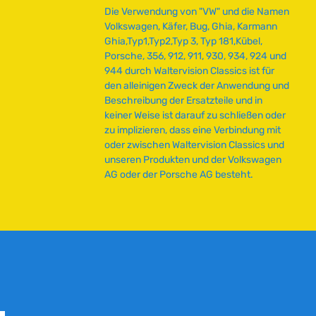
e
Die Verwendung von "VW" und die Namen
f
Volkswagen, Käfer, Bug, Ghia, Karmann
e
Ghia,Typ1,Typ2,Typ 3, Typ 181,Kübel,
r
Porsche, 356, 912, 911, 930, 934, 924 und
z
944 durch Waltervision Classics ist für
e
den alleinigen Zweck der Anwendung und
i
Beschreibung der Ersatzteile und in
t
keiner Weise ist darauf zu schließen oder
:
zu implizieren, dass eine Verbindung mit
2
oder zwischen Waltervision Classics und
-
unseren Produkten und der Volkswagen
5
AG oder der Porsche AG besteht.
T
a
g
e