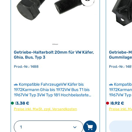
r
r
,
,
L
L
i
i
e
e
f
f
e
e
r
r
Getriebe-Halterbolt 20mm für VW Käfer,
Getriebe-M
z
z
Ghia, Bus, Typ 3
Gummilager
e
e
Prod.-Nr.: 1488
Prod.-Nr.: 148
i
i
t
t
:
:
🚗 Kompatible FahrzeugeVW Käfer bis
🚗 Kompatib
2
2
1972Karmann Ghia bis 1972VW Bus T1 bis
1972Karmann
-
-
1967VW Typ 3VW Typ 181 Hochbelastete
1967VW Typ
5
5
Befestigungsbölzen (20 mm) für die
Getriebelag
Regulärer Preis:
Regulärer Pr
13,38 €
S
18,92 €
D
T
T
Getriebehalterung am Chassis. Diese
Entkopplun
Preise inkl. MwSt. zzgl. Versandkosten
o
Preise inkl. 
e
kritischen Verschraubungen halten Motor
Bauteil redu
a
a
f
r
und Getriebe in Position und sind essentiell
sorgt für m
g
g
für die Fahrzeugsicherheit.Die Bölzen
Gummieleme
o
z
e
e
Produkt Anzahl: Gib den gewünschte
werden durch Vibration und Motorlast stark
altersbeding
r
e