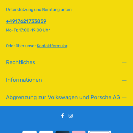
e
N0171214
r
Unterstützung und Beratung unter:
f
ü
+4917621733859
g
Mo-Fr, 17:00-19:00 Uhr
b
a
r
Oder über unser
Kontaktformular
.
,
L
Rechtliches
i
e
f
Informationen
e
r
z
Abgrenzung zur Volkswagen und Porsche AG
e
i
t
:
2
-