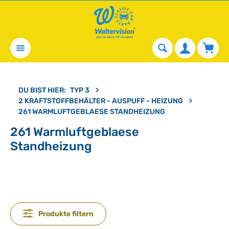
alt springen
Waren
DU BIST HIER:
TYP 3
2 KRAFTSTOFFBEHÄLTER - AUSPUFF - HEIZUNG
261 WARMLUFTGEBLAESE STANDHEIZUNG
261 Warmluftgeblaese
Standheizung
Produkte filtern