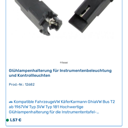
ü
g
g
e
b
a
r
,
L
i
e
f
e
r
Glühlampenhalterung für Instrumentenbeleuchtung
z
und Kontrollleuchten
e
Prod.-Nr.: 12682
i
t
:
🚗 Kompatible FahrzeugeVW KäferKarmann GhiaVW Bus T2
2
ab 1967VW Typ 3VW Typ 181 Hochwertige
-
Glühlampenhalterung für die Instrumententafel-
5
Beleuchtung und Kontrollleuchten klassischer Volkswagen-
Regulärer Preis:
3,57 €
S
T
Modelle. Diese Fassung ermöglicht den problemlosen
o
a
Wechsel der Glühbirnen und ist in verschiedenen Längen