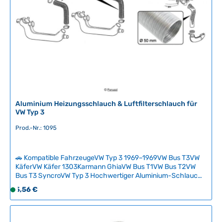
b
a
r
,
L
i
e
f
e
r
Aluminium Heizungsschlauch & Luftfilterschlauch für
z
VW Typ 3
e
Prod.-Nr.: 1095
i
t
:
🚗 Kompatible FahrzeugeVW Typ 3 1969–1969VW Bus T3VW
2
KäferVW Käfer 1303Karmann GhiaVW Bus T1VW Bus T2VW
-
Bus T3 SyncroVW Typ 3 Hochwertiger Aluminium-Schlauch
5
für Heizungs- und Lüftungssysteme im Klassiker. Das stabile
Regulärer Preis:
5,56 €
S
T
Aluminium-Material bietet eine verbesserte Optik und
o
a
größere Flexibilität gegenüber den originalen PAP-
f
Schläuchen (Papier/Aluminium/Papier), bei gleicher
g
Funktionalität.Dieser Schlauch ist eine zuverlässige und
o