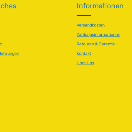
iches
Informationen
t
v
e
r
Versandkosten
f
Zahlungsinformationen
ü
g
z
Retouren & Garantie
b
elehrungen
Kontakt
a
r
Über Uns