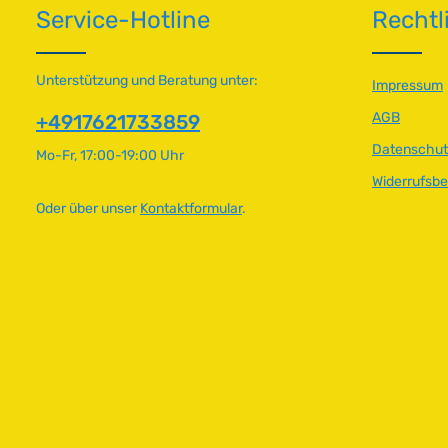
Service-Hotline
Rechtl
g
g
b
b
a
a
r
r
Unterstützung und Beratung unter:
Impressum
,
,
AGB
+4917621733859
L
L
i
i
Datenschut
Mo-Fr, 17:00-19:00 Uhr
e
e
Widerrufsb
f
f
e
e
Oder über unser
Kontaktformular
.
r
r
z
z
e
e
i
i
t
t
:
:
2
2
-
-
5
5
T
T
a
a