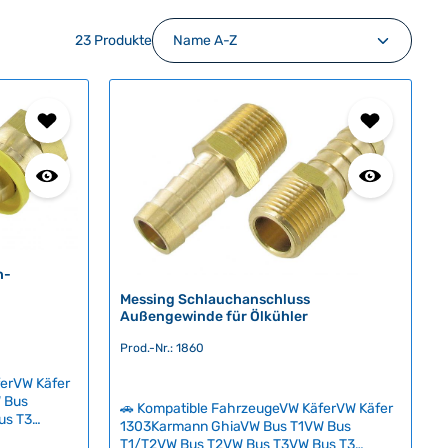
23 Produkte
h-
Messing Schlauchanschluss
Außengewinde für Ölkühler
Prod.-Nr.: 1860
ferVW Käfer
 Bus
🚗 Kompatible FahrzeugeVW KäferVW Käfer
us T3
1303Karmann GhiaVW Bus T1VW Bus
hwertiger
T1/T2VW Bus T2VW Bus T3VW Bus T3