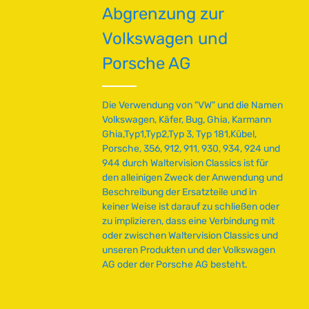
Anforderungen. Technische Daten
Abgrenzung zur
t
HerkunftslandUSA
v
Volkswagen und
e
r
Porsche AG
f
ü
g
Die Verwendung von "VW" und die Namen
b
Volkswagen, Käfer, Bug, Ghia, Karmann
a
Ghia,Typ1,Typ2,Typ 3, Typ 181,Kübel,
r
Porsche, 356, 912, 911, 930, 934, 924 und
944 durch Waltervision Classics ist für
den alleinigen Zweck der Anwendung und
Beschreibung der Ersatzteile und in
keiner Weise ist darauf zu schließen oder
zu implizieren, dass eine Verbindung mit
oder zwischen Waltervision Classics und
unseren Produkten und der Volkswagen
AG oder der Porsche AG besteht.