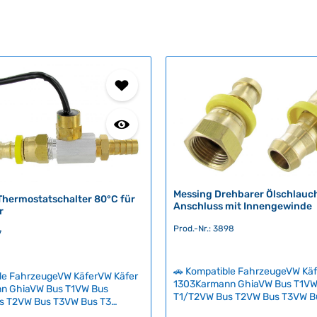
Messing Drehbarer Ölschlauc
Thermostatschalter 80°C für
Anschluss mit Innengewinde
r
Prod.-Nr.: 3898
7
🚗 Kompatible FahrzeugeVW Kä
le FahrzeugeVW KäferVW Käfer
1303Karmann GhiaVW Bus T1VW
n GhiaVW Bus T1VW Bus
T1/T2VW Bus T2VW Bus T3VW B
s T2VW Bus T3VW Bus T3
SyncroVW Typ 3VW Typ 181 Hoc
yp 3VW Typ 181 Automatische