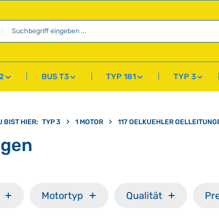
2
BUS T3
TYP 181
TYP 3
 BIST HIER:
TYP 3
1 MOTOR
117 OELKUEHLER OELLEITUNG
ngen
Motortyp
Qualität
Pre