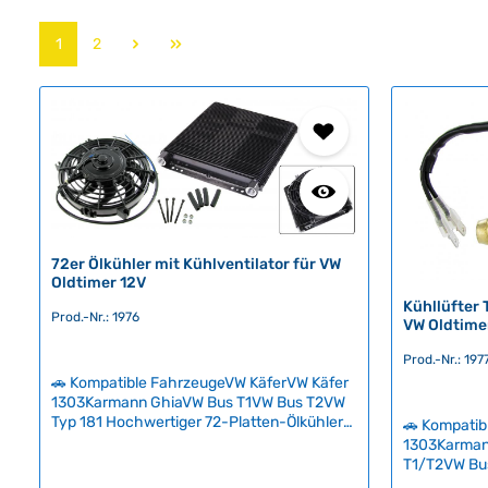
Seite
Seite
1
2
72er Ölkühler mit Kühlventilator für VW
Oldtimer 12V
Kühllüfter 
Prod.-Nr.: 1976
VW Oldtime
Prod.-Nr.: 197
🚗 Kompatible FahrzeugeVW KäferVW Käfer
1303Karmann GhiaVW Bus T1VW Bus T2VW
Typ 181 Hochwertiger 72-Platten-Ölkühler
🚗 Kompatib
mit integriertem Elektrolüfter für optimale
1303Karman
Öltemperaturregelung bei klassischen VW-
T1/T2VW Bu
Modellen. Die schräg gestellten Lüfterflügel
SyncroVW T