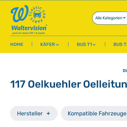
springen
Zur Hauptnavigation springen
Alle Kategorien
HOME
KÄFER
BUS T1
BUS T
DU
117 Oelkuehler Oelleitu
Hersteller
Kompatible Fahrzeuge