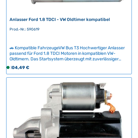
a
r
,
Anlasser Ford 1.8 TDCI - VW Oldtimer kompatibel
L
Prod.-Nr.: 590619
i
e
f
🚗 Kompatible FahrzeugeVW Bus T3 Hochwertiger Anlasser
e
passend für Ford 1.8 TDCI Motoren in kompatiblen VW-
r
Oldtimern. Das Startsystem überzeugt mit zuverlässiger
z
Funktionalität und bewährter Qualität für sichere Kaltstart-
Regulärer Preis:
104,49 €
S
e
Performance.Einfacher Austausch des verschlissenen
o
i
Anlassers sorgt für problemloses Anspringen Ihres
f
Klassikers. Perfekte Lösung zur Wiederherstellung der
t
Startfähigkeit bei Motor-Tuning oder Motorentausch.
o
:
Technische Daten HerkunftslandDeutschland Original VW-
r
2
Nummer8EA012526131 Durchmesser76 mm Zahnanzahl9
t
-
v
5
e
T
r
a
f
g
ü
e