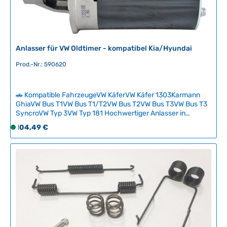
g
b
a
r
,
Anlasser für VW Oldtimer - kompatibel Kia/Hyundai
L
Prod.-Nr.: 590620
i
e
f
🚗 Kompatible FahrzeugeVW KäferVW Käfer 1303Karmann
e
GhiaVW Bus T1VW Bus T1/T2VW Bus T2VW Bus T3VW Bus T3
r
SyncroVW Typ 3VW Typ 181 Hochwertiger Anlasser in
z
bewährter Kia-Hyundai-Qualität für alle kompatiblen VW-
Regulärer Preis:
104,49 €
S
e
Oldtimer. Zuverlässige Motorstarts auch bei älteren
o
i
Fahrzeugen mit optimaler Kraftentfaltung. Einfacher
f
Austausch des Verschleißteils mit Plug-and-Play-
t
Kompatibilität. Technische Daten
o
:
HerkunftslandDeutschland Original VW-
r
2
Nummer8EA012527511 Durchmesser77 mm Zahnanzahl8
t
-
v
5
e
T
r
a
f
g