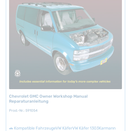
b
a
r
,
L
i
e
f
e
r
z
e
i
t
:
Chevrolet GMC Owner Workshop Manual
2
Reparaturanleitung
-
Prod.-Nr.: 591054
5
T
a
🚗 Kompatible FahrzeugeVW KäferVW Käfer 1303Karmann
g
GhiaVW Bus T1VW Bus T1/T2VW Bus T2VW Bus T3VW Bus T3