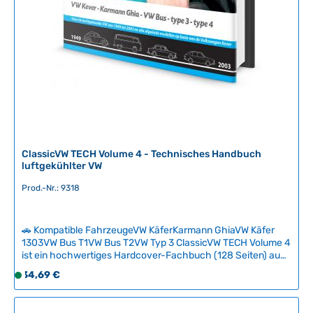
i
t
:
2
-
5
T
a
g
e
ClassicVW TECH Volume 4 - Technisches Handbuch
luftgekühlter VW
Prod.-Nr.: 9318
🚗 Kompatible FahrzeugeVW KäferKarmann GhiaVW Käfer
1303VW Bus T1VW Bus T2VW Typ 3 ClassicVW TECH Volume 4
ist ein hochwertiges Hardcover-Fachbuch (128 Seiten) aus
der renommierten technischen Reihe über luftgekühlte
Regulärer Preis:
34,69 €
S
Volkswagen. Das Buch behandelt spezifische Themen der
o
VW-Technik in verständlicher, strukturierter Form – ideal für
f
Liebhaber ohne Vorkenntnisse, um ihr technisches