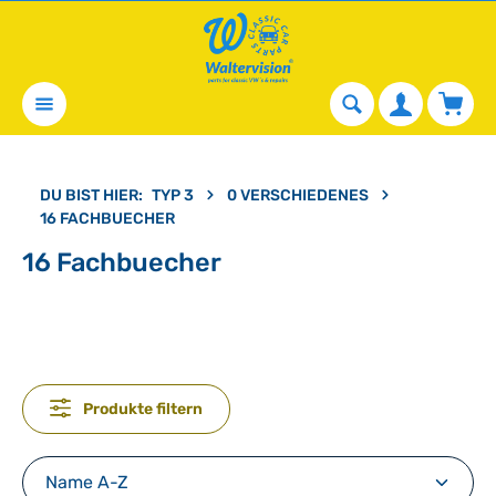
alt springen
Waren
DU BIST HIER:
TYP 3
0 VERSCHIEDENES
16 FACHBUECHER
16 Fachbuecher
Produkte filtern