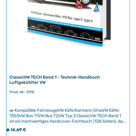
ClassicVW TECH Band 1 - Technik-Handbuch
Luftgekühlter VW
Prod.-Nr.: 9315
🚗 Kompatible FahrzeugeVW KäferKarmann GhiaVW Käfer
1303VW Bus T1VW Bus T2VW Typ 3 ClassicVW TECH Band 1
ist ein hochwertiges Hardcover-Fachbuch (128 Seiten), das
luftgekühlte Volkswagen-Modelle verständlich und
Regulärer Preis:
34,69 €
S
strukturiert erklärt – ideal für Anfänger ohne technische