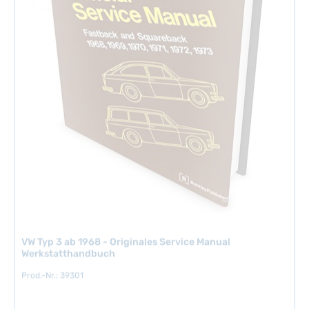
a
r
,
L
i
e
f
e
r
z
e
i
t
:
2
-
VW Typ 3 ab 1968 - Originales Service Manual
5
Werkstatthandbuch
T
a
Prod.-Nr.: 39301
g
e
🚗 Kompatible FahrzeugeVW Typ 3 Das Original VW Service