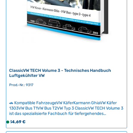
e
i
t
:
2
-
5
T
a
g
e
ClassicVW TECH Volume 3 - Technisches Handbuch
Luftgekühlter VW
Prod.-Nr.: 9317
🚗 Kompatible FahrzeugeVW KäferKarmann GhiaVW Käfer
1303VW Bus T1VW Bus T2VW Typ 3 ClassicVW TECH Volume 3
ist das spezialisierte Fachbuch für tiefergehendes
technisches Wissen zum luftgekühlten Volkswagen. Das
Regulärer Preis:
34,69 €
S
hochwertige Hardcover-Buch mit 128 Seiten vermittelt
o
komplexe Zusammenhänge der VW-Technik verständlich