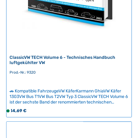
t
:
2
-
5
T
a
g
e
ClassicVW TECH Volume 6 - Technisches Handbuch
luftgekühlter VW
Prod.-Nr.: 9320
🚗 Kompatible FahrzeugeVW KäferKarmann GhiaVW Käfer
1303VW Bus T1VW Bus T2VW Typ 3 ClassicVW TECH Volume 6
ist der sechste Band der renommierten technischen
Buchreihe für luftgekühlte Volkswagen. Das hochwertige
Regulärer Preis:
34,69 €
S
Hardcover-Fachbuch vermittelt komplexe VW-Technik
o
verständlich und strukturiert, auch ohne
f
Vorkenntnisse.Basierend auf jahrzehntelanger praktischer
Erfahrung werden technische Zusammenhänge des
o
luftgekühlten VW einfach erklärt und helfen Ihnen, Ihren
r