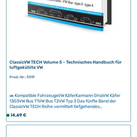
i
t
:
2
-
5
T
a
g
e
ClassicVW TECH Volume 5 - Technisches Handbuch für
luftgekühlte VW
Prod.-Nr.: 9319
🚗 Kompatible FahrzeugeVW KäferKarmann GhiaVW Käfer
1303VW Bus T1VW Bus T2VW Typ 3 Das fünfte Band der
ClassicVW TECH Reihe vermittelt tiefgehendes
Spezialwissen zur Technik des luftgekühlten Volkswagen.
Regulärer Preis:
34,69 €
S
Das hochwertige Hardcover-Handbuch mit 128 Seiten
o
erklärt komplexe technische Zusammenhänge verständlich
f
und strukturiert – ideal für jeden VW-Enthusiasten, der sein
Wissen erweitern möchte.Basierend auf langjähriger
o