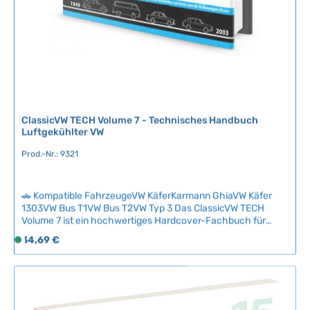
:
2
-
5
T
a
g
e
ClassicVW TECH Volume 7 - Technisches Handbuch
Luftgekühlter VW
Prod.-Nr.: 9321
🚗 Kompatible FahrzeugeVW KäferKarmann GhiaVW Käfer
1303VW Bus T1VW Bus T2VW Typ 3 Das ClassicVW TECH
Volume 7 ist ein hochwertiges Hardcover-Fachbuch für
Liebhaber luftgekühlter Volkswagen, die ihre technischen
Regulärer Preis:
34,69 €
S
Kenntnisse vertiefen möchten. Mit 128 Seiten verständlich
o
geschriebener Inhalte bietet dieses Buch fundiertes Wissen
f
auf Basis langjähriger praktischer Erfahrung – ideal für
Restauration und Wartung Ihres Klassikers.Die Serie
o
zeichnet sich durch ihre einsteigerfreundliche Didaktik aus:
r
Komplexe technische Zusammenhänge werden strukturiert