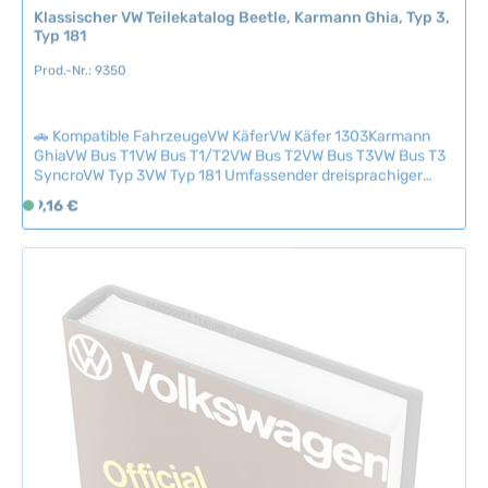
Klassischer VW Teilekatalog Beetle, Karmann Ghia, Typ 3,
2
Typ 181
-
5
Prod.-Nr.: 9350
T
a
🚗 Kompatible FahrzeugeVW KäferVW Käfer 1303Karmann
g
GhiaVW Bus T1VW Bus T1/T2VW Bus T2VW Bus T3VW Bus T3
e
SyncroVW Typ 3VW Typ 181 Umfassender dreisprachiger
Teilekatalog (Englisch-Niederländisch-Französisch) für
Regulärer Preis:
9,16 €
S
klassische VW-Modelle mit farbigen Abbildungen und
o
systematischer Ordnung nach dem Volkswagen-
f
Nummernsystem.Das intuitive Layout entspricht dem
Paruzzi-Onlineshop, wodurch die Teilenummern und weitere
o
Informationen schnell auffindbar sind – ideal als Ergänzung
r
zur Online-Recherche.Kostenlos ab Bestellwert von 50 €
t
oder einzeln für 7,50 € erhältlich (ohne zusätzliche
v
Versandkosten). Technische Daten
e
HerkunftslandNiederlande
r
f
ü
g
b