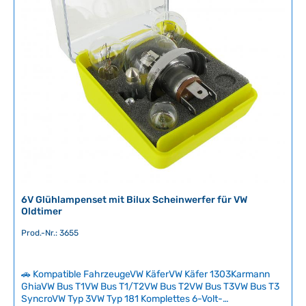
ü
g
b
a
r
,
L
i
e
f
e
r
z
e
6V Glühlampenset mit Bilux Scheinwerfer für VW
i
Oldtimer
t
Prod.-Nr.: 3655
:
2
-
🚗 Kompatible FahrzeugeVW KäferVW Käfer 1303Karmann
5
GhiaVW Bus T1VW Bus T1/T2VW Bus T2VW Bus T3VW Bus T3
T
SyncroVW Typ 3VW Typ 181 Komplettes 6-Volt-