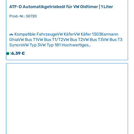
r
ATF-D Automatikgetriebeöl für VW Oldtimer | 1 Liter
z
e
Prod.-Nr.: 50720
i
t
🚗 Kompatible FahrzeugeVW KäferVW Käfer 1303Karmann
:
GhiaVW Bus T1VW Bus T1/T2VW Bus T2VW Bus T3VW Bus T3
2
SyncroVW Typ 3VW Typ 181 Hochwertiges
-
Automatikgetriebeöl ATF-D speziell für klassische
Regulärer Preis:
16,39 €
5
S
Volkswagen mit Automatikgetriebe. Das Öl gewährleistet
T
o
optimale Schmiereigenschaften, zuverlässige
a
f
Kupplungsreibung und längere Lebensdauer Ihres Getriebes.
Inhalt: 1 Liter. Technische Daten HerkunftslandNiederlande
g
o
e
r
t
v
e
r
f
ü
g
b