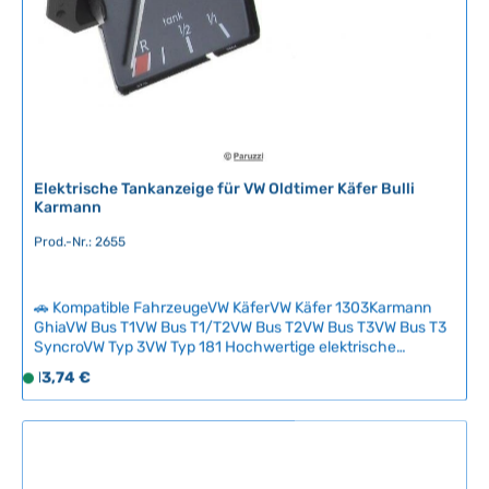
r
,
L
i
e
f
e
r
Elektrische Tankanzeige für VW Oldtimer Käfer Bulli
z
Karmann
e
Prod.-Nr.: 2655
i
t
:
🚗 Kompatible FahrzeugeVW KäferVW Käfer 1303Karmann
2
GhiaVW Bus T1VW Bus T1/T2VW Bus T2VW Bus T3VW Bus T3
-
SyncroVW Typ 3VW Typ 181 Hochwertige elektrische
5
Tankanzeige für klassische Volkswagen Modelle. Diese
Regulärer Preis:
13,74 €
S
T
zuverlässige Kraftstoffstandanzeige ermöglicht es Ihnen,
o
a
jederzeit den Benzinvorrat im Blick zu behalten – ideal für die
f
Restauration oder Nachrüstung von Oldtimern ohne originale
g
Tankanzeige.Das Instrument ist kompatibel mit den gängigen
o
e
VW-Klassikern und zeichnet sich durch robuste Verarbeitung
r
aus. Sollten Schwimmer oder Stabilisator defekt sein,