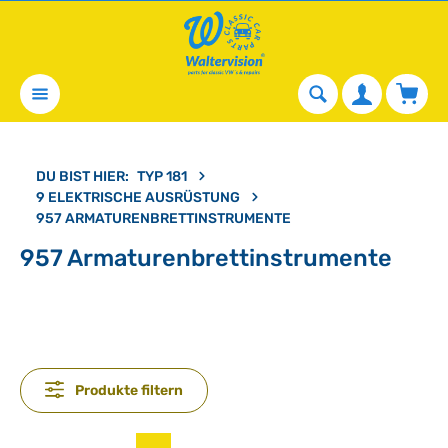
alt springen
Waren
DU BIST HIER:
TYP 181
9 ELEKTRISCHE AUSRÜSTUNG
957 ARMATURENBRETTINSTRUMENTE
957 Armaturenbrettinstrumente
Produkte filtern