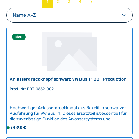
Seite
Seite
Seite
Seite
1
2
3
4
Neu
Anlasserdruckknopf schwarz VW Bus T1 BBT Production
Prod.-Nr.: BBT-0659-002
Hochwertiger Anlasserdruckknopf aus Bakelit in schwarzer
Ausführung für VW Bus T1. Dieses Ersatzteil ist essentiell für
die zuverlässige Funktion des Anlassersystems und
ermöglicht komfortables Starten des Fahrzeugs. Der
Regulärer Preis:
64,95 €
S
Druckknopf sitzt am Lenkschalter und ermöglicht die
o
intuitive Bedienung des Anlassermechanismus.Kompatible