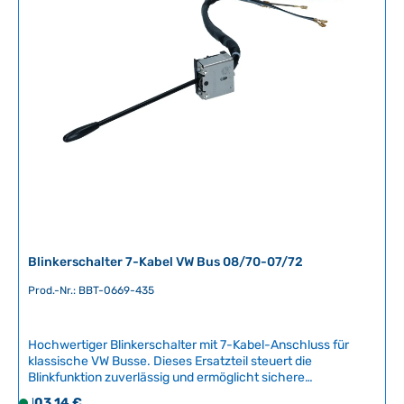
r
Daten Original VW-Nummer211 953 513H
f
ü
g
b
a
r
,
L
i
e
f
e
r
Blinkerschalter 7-Kabel VW Bus 08/70-07/72
z
e
Prod.-Nr.: BBT-0669-435
i
t
Hochwertiger Blinkerschalter mit 7-Kabel-Anschluss für
:
klassische VW Busse. Dieses Ersatzteil steuert die
2
Blinkfunktion zuverlässig und ermöglicht sichere
-
Fahrzeugnavigation im Straßenverkehr.Kompatible
Regulärer Preis:
103,14 €
5
S