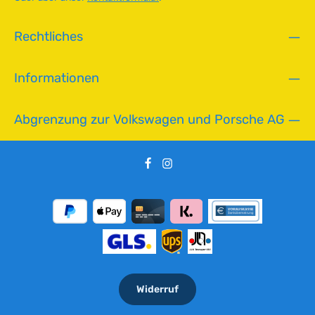
,
L
Rechtliches
i
e
f
Informationen
e
r
z
Abgrenzung zur Volkswagen und Porsche AG
e
i
t
:
2
-
5
T
a
g
e
Widerruf