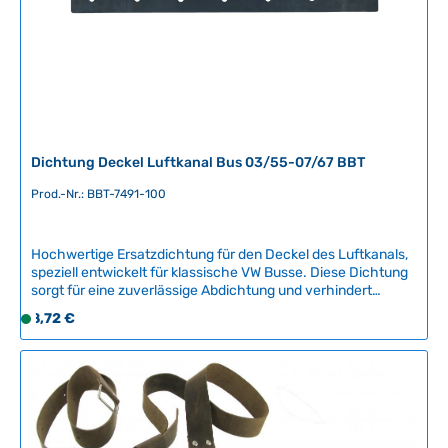
r
,
L
i
e
f
e
r
Dichtung Deckel Luftkanal Bus 03/55-07/67 BBT
z
e
Prod.-Nr.: BBT-7491-100
i
t
Hochwertige Ersatzdichtung für den Deckel des Luftkanals,
:
speziell entwickelt für klassische VW Busse. Diese Dichtung
2
sorgt für eine zuverlässige Abdichtung und verhindert
-
Luftlecks im Bereich des Luftkanaldeckels, was zu einer
Regulärer Preis:
8,72 €
5
S
besseren Funktionalität des Belüftungssystems
T
o
beiträgt.Kompatible Fahrzeuge:VW Bus T1 03/1955 -
a
f
07/1967Produktdetails:Dieses Nachbauteil von BBT
Production aus Belgien bietet eine zuverlässige
g
o
Qualitätsalternative zum Original. Die Dichtung ist
e
r
hochtemperaturbeständig und garantiert eine sichere
t
Abdichtung über lange Zeit. Ein fachgerechter Einbau durch
v