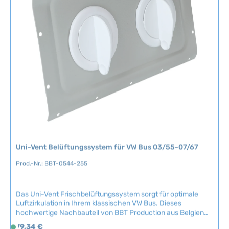
0780-1 Technische Daten Original VW-Nummer311 819 465A
f
(x6)
ü
g
b
a
r
,
L
i
e
f
e
r
Uni-Vent Belüftungssystem für VW Bus 03/55-07/67
z
e
Prod.-Nr.: BBT-0544-255
i
t
Das Uni-Vent Frischbelüftungssystem sorgt für optimale
:
Luftzirkulation in Ihrem klassischen VW Bus. Dieses
2
hochwertige Nachbauteil von BBT Production aus Belgien
-
bietet zuverlässige Belüftung und trägt zu einem
Regulärer Preis:
5
79,34 €
S
angenehmen Innenraumklima bei.Kompatible Fahrzeuge:VW