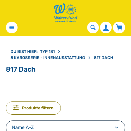
alt springen
Waren
DU BIST HIER:
TYP 181
8 KAROSSERIE - INNENAUSSTATTUNG
817 DACH
817 Dach
Produkte filtern