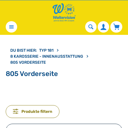
alt springen
Waren
DU BIST HIER:
TYP 181
8 KAROSSERIE - INNENAUSSTATTUNG
805 VORDERSEITE
805 Vorderseite
Produkte filtern