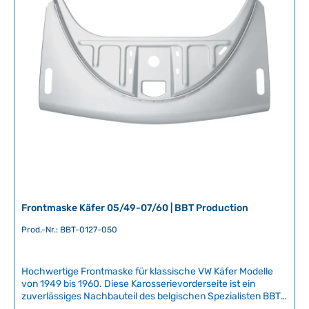
2
r
-
f
5
ü
T
g
a
b
g
a
e
r
,
L
i
e
f
e
r
Frontmaske Käfer 05/49-07/60 | BBT Production
z
e
Prod.-Nr.: BBT-0127-050
i
t
Hochwertige Frontmaske für klassische VW Käfer Modelle
:
von 1949 bis 1960. Diese Karosserievorderseite ist ein
2
zuverlässiges Nachbauteil des belgischen Spezialisten BBT
-
Production und ersetzt die originale Frontmaske