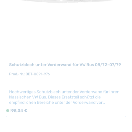
b
a
r
,
L
i
e
f
e
r
Schutzblech unter Vorderwand für VW Bus 08/72-07/79
z
e
Prod.-Nr.: BBT-0891-976
i
t
:
Hochwertiges Schutzblech unter der Vorderwand für Ihren
klassischen VW Bus. Dieses Ersatzteil schützt die
2
empfindlichen Bereiche unter der Vorderwand vor
-
Verschmutzung, Feuchtigkeit und Rostbildung – ein
5
Regulärer Preis:
198,34 €
S
wichtiges Bauteil für die Langzeiterhaltung Ihres
T
o
Fahrzeugs.Kompatible Fahrzeuge:VW Bus 08/1972 -
a
f
07/1979Produktqualität: Dieses Schutzblech ist ein
g
Nachbauteil des renommierten belgischen Herstellers BBT
o
Neu
Production. Es entspricht den hohen Qualitätsstandards und
e
r