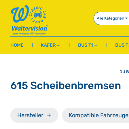
springen
Zur Hauptnavigation springen
Alle Kategorien
HOME
KÄFER
BUS T1
BUS T
DU B
615 Scheibenbremsen
Hersteller
Kompatible Fahrzeuge