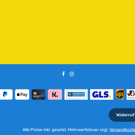
e
i
t
:
2
-
5
T
a
g
e
Widerruf
Alle Preise inkl. gesetzl. Mehrwertsteuer zzgl.
Versandkost