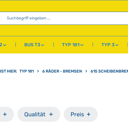
2
BUS T3
TYP 181
TYP 3
IST HIER:
TYP 181
6 RÄDER - BREMSEN
615 SCHEIBENBRE
Qualität
Preis