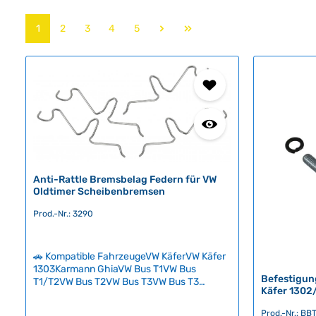
Seite
Seite
Seite
Seite
Seite
1
2
3
4
5
Anti-Rattle Bremsbelag Federn für VW
Oldtimer Scheibenbremsen
Prod.-Nr.: 3290
🚗 Kompatible FahrzeugeVW KäferVW Käfer
1303Karmann GhiaVW Bus T1VW Bus
Befestigun
T1/T2VW Bus T2VW Bus T3VW Bus T3
Käfer 1302
SyncroVW Typ 3VW Typ 181 Anti-Rassel
Klammern (Anti-Rattle-Federn) für
Prod.-Nr.: BB