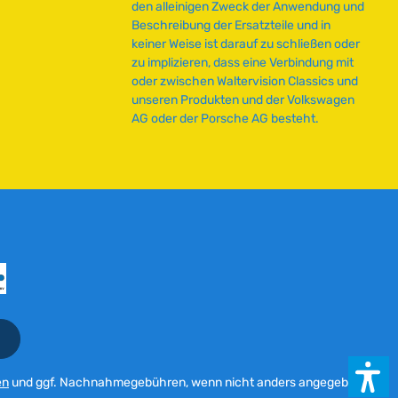
den alleinigen Zweck der Anwendung und
e
Beschreibung der Ersatzteile und in
i
keiner Weise ist darauf zu schließen oder
t
zu implizieren, dass eine Verbindung mit
:
oder zwischen Waltervision Classics und
2
unseren Produkten und der Volkswagen
-
AG oder der Porsche AG besteht.
5
T
a
g
e
en
und ggf. Nachnahmegebühren, wenn nicht anders angegeben.