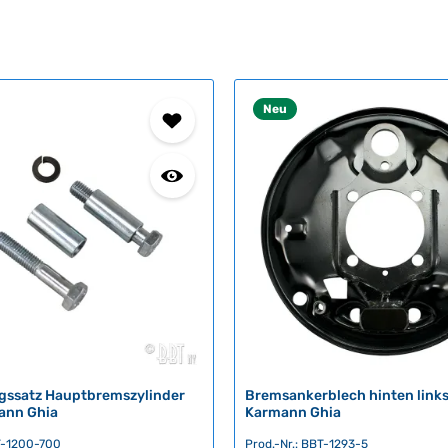
Neu
gssatz Hauptbremszylinder
Bremsankerblech hinten links
ann Ghia
Karmann Ghia
BT-1200-700
Prod.-Nr.: BBT-1293-5