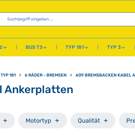
2
BUS T3
TYP 181
TYP 3
TYP 181
6 RÄDER - BREMSEN
609 BREMSBACKEN KABEL 
 Ankerplatten
Motortyp
Qualität
Pre