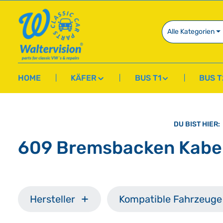
springen
Zur Hauptnavigation springen
Alle Kategorien
HOME
KÄFER
BUS T1
BUS T
DU BIST HIER:
609 Bremsbacken Kabel
Hersteller
Kompatible Fahrzeuge