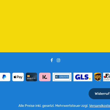
e
i
t
:
2
-
5
T
a
g
e
Widerruf
Alle Preise inkl. gesetzl. Mehrwertsteuer zzgl.
Versandkost