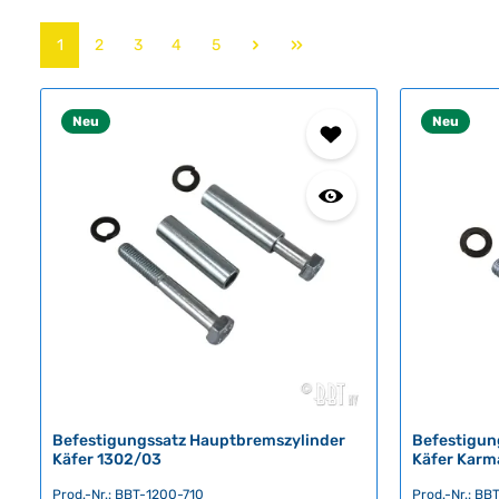
Seite
Seite
Seite
Seite
Seite
1
2
3
4
5
Neu
Neu
Befestigungssatz Hauptbremszylinder
Befestigun
Käfer 1302/03
Käfer Karm
Prod.-Nr.: BBT-1200-710
Prod.-Nr.: B