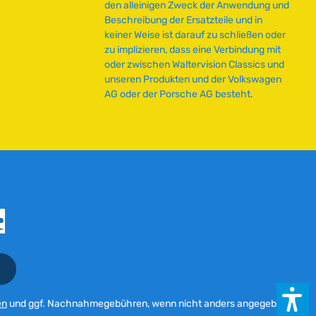
den alleinigen Zweck der Anwendung und
e
Beschreibung der Ersatzteile und in
i
keiner Weise ist darauf zu schließen oder
t
zu implizieren, dass eine Verbindung mit
:
oder zwischen Waltervision Classics und
2
unseren Produkten und der Volkswagen
-
AG oder der Porsche AG besteht.
5
T
a
g
e
en
und ggf. Nachnahmegebühren, wenn nicht anders angegeben.