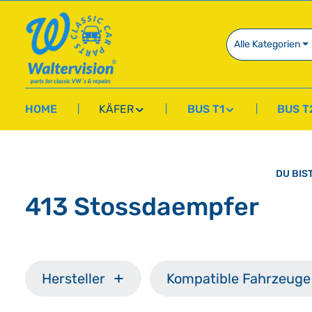
springen
Zur Hauptnavigation springen
Alle Kategorien
HOME
KÄFER
BUS T1
BUS T
DU BIST
413 Stossdaempfer
Hersteller
Kompatible Fahrzeuge