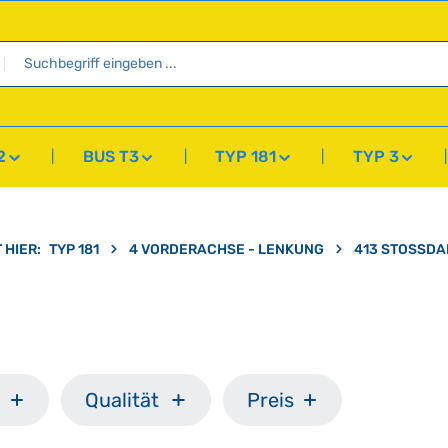
2
BUS T3
TYP 181
TYP 3
 HIER:
TYP 181
4 VORDERACHSE - LENKUNG
413 STOSSD
Qualität
Preis