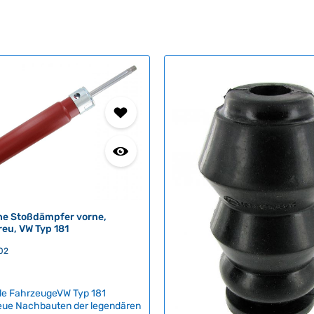
he Stoßdämpfer vorne,
reu, VW Typ 181
302
le FahrzeugeVW Typ 181
reue Nachbauten der legendären