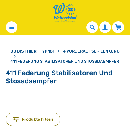
alt springen
Waren
DU BIST HIER:
TYP 181
4 VORDERACHSE - LENKUNG
411 FEDERUNG STABILISATOREN UND STOSSDAEMPFER
411 Federung Stabilisatoren Und
Stossdaempfer
Produkte filtern