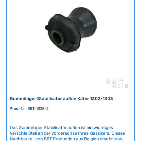
n
von BBT Production in Belgien gefertigt und bietet eine
i
hervorragende Alternative zum Original bei deutlich besserer
Verfügbarkeit.Einbauempfehlung: Der Einbau durch eine
c
qualifizierte Fachwerkstatt ist empfohlen, um eine korrekte
h
Montage und anschließende Achsvermessung zu
t
gewährleisten.Artikelnummer: BBT-1335-5 Technische
v
Daten Original VW-Nummer113 407 159B + 177A
e
r
f
ü
g
b
a
r
Gummilager Stabilisator außen Käfer 1302/1303
Prod.-Nr.: BBT-1335-2
Das Gummilager Stabilisator außen ist ein wichtiges
Verschleißteil an der Vorderachse Ihres Klassikers. Dieses
Nachbauteil von BBT Production aus Belgien ersetzt das