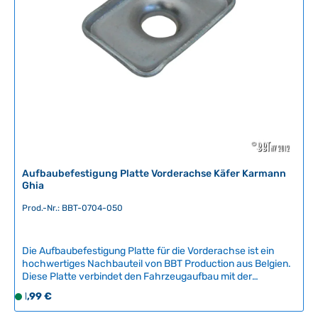
ü
g
b
a
r
,
L
i
e
f
e
r
Aufbaubefestigung Platte Vorderachse Käfer Karmann
z
Ghia
e
Prod.-Nr.: BBT-0704-050
i
t
:
Die Aufbaubefestigung Platte für die Vorderachse ist ein
2
hochwertiges Nachbauteil von BBT Production aus Belgien.
-
Diese Platte verbindet den Fahrzeugaufbau mit der
5
Vorderachse und sorgt für eine sichere und stabile
Regulärer Preis:
1,99 €
S
T
Befestigung des gesamten vorderen
o
a
Fahrzeugbereichs.Kompatible Fahrzeuge:VW KäferKarmann