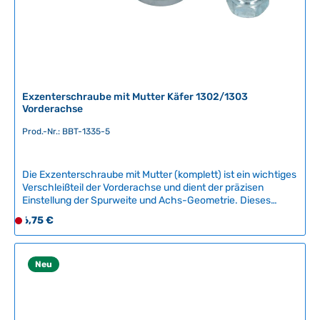
L
i
e
f
e
r
Exzenterschraube mit Mutter Käfer 1302/1303
z
Vorderachse
e
Prod.-Nr.: BBT-1335-5
i
t
:
Die Exzenterschraube mit Mutter (komplett) ist ein wichtiges
2
Verschleißteil der Vorderachse und dient der präzisen
-
Einstellung der Spurweite und Achs-Geometrie. Dieses
5
Qualitäts-Nachbauteil von BBT Production aus Belgien
Regulärer Preis:
6,75 €
D
T
gewährleistet eine sichere und zuverlässige Befestigung
e
a
aller vorderen Achskomponenten.Kompatible Fahrzeuge:VW
r
Käfer 1302VW Käfer 1303Produktmerkmale:Das Ersatzteil
g
besteht aus hochwertigen Materialien und entspricht den
z
Neu
e
Originalvorgaben. Die Exzenterschraube ermöglicht eine
e
stufenlose Justage der Fahrzeuggeometrie für optimale
i
Fahreigenschaften und gleichmäßigen
t
Reifenverschleiß.Qualitätshinweis: Dieses Nachbauteil wird