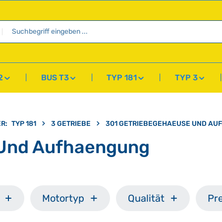
2
BUS T3
TYP 181
TYP 3
ER:
TYP 181
3 GETRIEBE
301 GETRIEBEGEHAEUSE UND AU
 Und Aufhaengung
Motortyp
Qualität
Pre