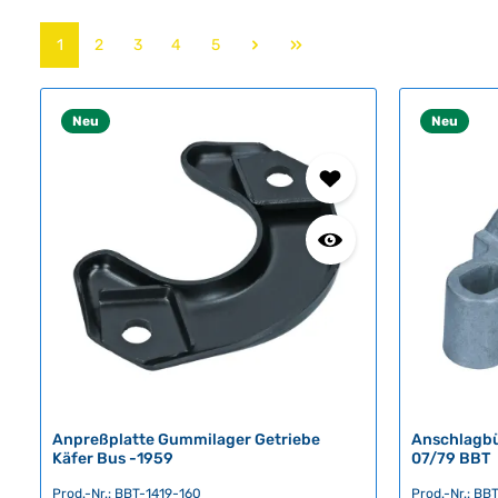
Seite
Seite
Seite
Seite
Seite
1
2
3
4
5
Neu
Neu
Anpreßplatte Gummilager Getriebe
Anschlagbü
Käfer Bus -1959
07/79 BBT
Prod.-Nr.: BBT-1419-160
Prod.-Nr.: BB