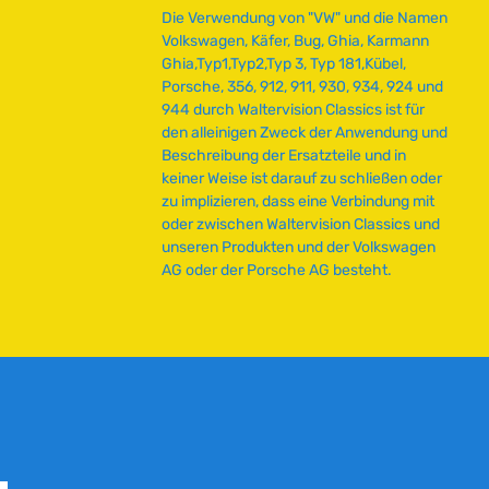
e
Die Verwendung von "VW" und die Namen
f
Volkswagen, Käfer, Bug, Ghia, Karmann
e
Ghia,Typ1,Typ2,Typ 3, Typ 181,Kübel,
r
Porsche, 356, 912, 911, 930, 934, 924 und
z
944 durch Waltervision Classics ist für
e
den alleinigen Zweck der Anwendung und
i
Beschreibung der Ersatzteile und in
t
keiner Weise ist darauf zu schließen oder
:
zu implizieren, dass eine Verbindung mit
2
oder zwischen Waltervision Classics und
-
unseren Produkten und der Volkswagen
5
AG oder der Porsche AG besteht.
T
a
g
e