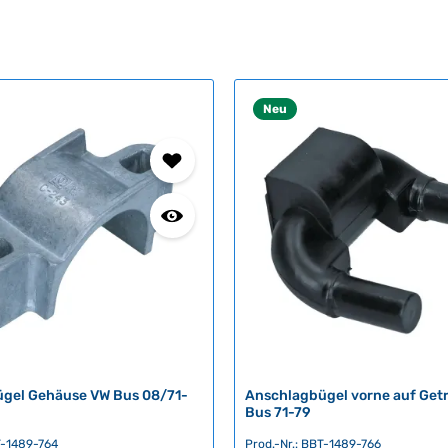
Neu
gel Gehäuse VW Bus 08/71-
Anschlagbügel vorne auf Get
Bus 71-79
T-1489-764
Prod.-Nr.: BBT-1489-766