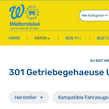
springen
Zur Hauptnavigation springen
Alle Kategorien
HOME
KÄFER
BUS T1
BUS T
DU BIST HI
301 Getriebegehaeuse
Hersteller
Kompatible Fahrzeuge