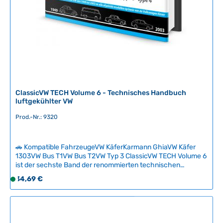
t
:
2
-
5
T
a
g
e
ClassicVW TECH Volume 6 - Technisches Handbuch
luftgekühlter VW
Prod.-Nr.: 9320
🚗 Kompatible FahrzeugeVW KäferKarmann GhiaVW Käfer
1303VW Bus T1VW Bus T2VW Typ 3 ClassicVW TECH Volume 6
ist der sechste Band der renommierten technischen
Buchreihe für luftgekühlte Volkswagen. Das hochwertige
Regulärer Preis:
34,69 €
S
Hardcover-Fachbuch vermittelt komplexe VW-Technik
o
verständlich und strukturiert, auch ohne
f
Vorkenntnisse.Basierend auf jahrzehntelanger praktischer
Erfahrung werden technische Zusammenhänge des
o
luftgekühlten VW einfach erklärt und helfen Ihnen, Ihren
r