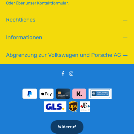
a
Oder über unser
Kontaktformular
.
r
,
Rechtliches
L
i
e
Informationen
f
e
r
Abgrenzung zur Volkswagen und Porsche AG
z
e
i
t
:
2
-
5
T
a
g
Widerruf
e