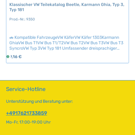
Klassischer VW Teilekatalog Beetle, Karmann Ghia, Typ 3,
2
Typ 181
-
5
Prod.-Nr.: 9350
T
a
🚗 Kompatible FahrzeugeVW KäferVW Käfer 1303Karmann
g
GhiaVW Bus T1VW Bus T1/T2VW Bus T2VW Bus T3VW Bus T3
e
SyncroVW Typ 3VW Typ 181 Umfassender dreisprachiger
Teilekatalog (Englisch-Niederländisch-Französisch) für
Regulärer Preis:
9,16 €
S
klassische VW-Modelle mit farbigen Abbildungen und
o
systematischer Ordnung nach dem Volkswagen-
f
Nummernsystem.Das intuitive Layout entspricht dem
Paruzzi-Onlineshop, wodurch die Teilenummern und weitere
o
Informationen schnell auffindbar sind – ideal als Ergänzung
r
zur Online-Recherche.Kostenlos ab Bestellwert von 50 €
t
Service-Hotline
oder einzeln für 7,50 € erhältlich (ohne zusätzliche
v
Versandkosten). Technische Daten
e
HerkunftslandNiederlande
Unterstützung und Beratung unter:
r
f
+4917621733859
ü
Mo-Fr, 17:00-19:00 Uhr
g
b