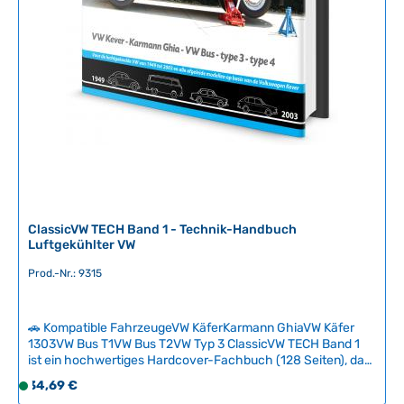
ClassicVW TECH Band 1 - Technik-Handbuch
Luftgekühlter VW
Prod.-Nr.: 9315
🚗 Kompatible FahrzeugeVW KäferKarmann GhiaVW Käfer
1303VW Bus T1VW Bus T2VW Typ 3 ClassicVW TECH Band 1
ist ein hochwertiges Hardcover-Fachbuch (128 Seiten), das
luftgekühlte Volkswagen-Modelle verständlich und
Regulärer Preis:
34,69 €
S
strukturiert erklärt – ideal für Anfänger ohne technische