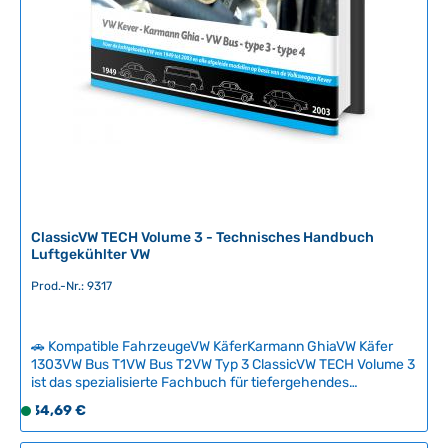
e
i
t
:
2
-
5
T
a
g
e
ClassicVW TECH Volume 3 - Technisches Handbuch
Luftgekühlter VW
Prod.-Nr.: 9317
🚗 Kompatible FahrzeugeVW KäferKarmann GhiaVW Käfer
1303VW Bus T1VW Bus T2VW Typ 3 ClassicVW TECH Volume 3
ist das spezialisierte Fachbuch für tiefergehendes
technisches Wissen zum luftgekühlten Volkswagen. Das
Regulärer Preis:
34,69 €
S
hochwertige Hardcover-Buch mit 128 Seiten vermittelt
o
komplexe Zusammenhänge der VW-Technik verständlich