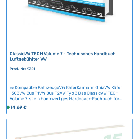
:
2
-
5
T
a
g
e
ClassicVW TECH Volume 7 - Technisches Handbuch
Luftgekühlter VW
Prod.-Nr.: 9321
🚗 Kompatible FahrzeugeVW KäferKarmann GhiaVW Käfer
1303VW Bus T1VW Bus T2VW Typ 3 Das ClassicVW TECH
Volume 7 ist ein hochwertiges Hardcover-Fachbuch für
Liebhaber luftgekühlter Volkswagen, die ihre technischen
Regulärer Preis:
34,69 €
S
Kenntnisse vertiefen möchten. Mit 128 Seiten verständlich
o
geschriebener Inhalte bietet dieses Buch fundiertes Wissen
f
auf Basis langjähriger praktischer Erfahrung – ideal für
Restauration und Wartung Ihres Klassikers.Die Serie
o
zeichnet sich durch ihre einsteigerfreundliche Didaktik aus:
r
Komplexe technische Zusammenhänge werden strukturiert