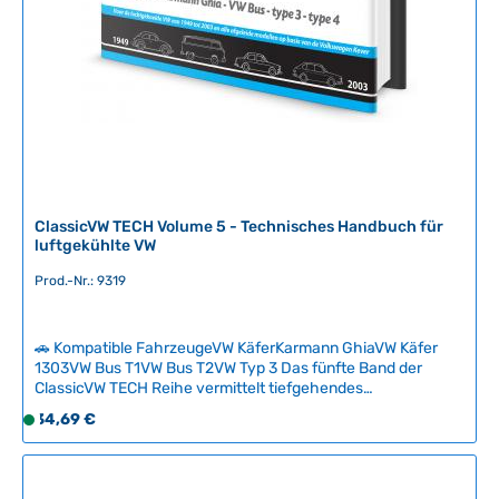
i
t
:
2
-
5
T
a
g
e
ClassicVW TECH Volume 5 - Technisches Handbuch für
luftgekühlte VW
Prod.-Nr.: 9319
🚗 Kompatible FahrzeugeVW KäferKarmann GhiaVW Käfer
1303VW Bus T1VW Bus T2VW Typ 3 Das fünfte Band der
ClassicVW TECH Reihe vermittelt tiefgehendes
Spezialwissen zur Technik des luftgekühlten Volkswagen.
Regulärer Preis:
34,69 €
S
Das hochwertige Hardcover-Handbuch mit 128 Seiten
o
erklärt komplexe technische Zusammenhänge verständlich
f
und strukturiert – ideal für jeden VW-Enthusiasten, der sein
Wissen erweitern möchte.Basierend auf langjähriger
o