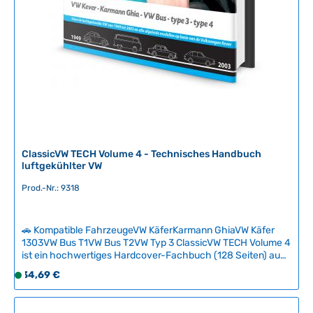
i
t
:
2
-
5
T
a
g
e
ClassicVW TECH Volume 4 - Technisches Handbuch
luftgekühlter VW
Prod.-Nr.: 9318
🚗 Kompatible FahrzeugeVW KäferKarmann GhiaVW Käfer
1303VW Bus T1VW Bus T2VW Typ 3 ClassicVW TECH Volume 4
ist ein hochwertiges Hardcover-Fachbuch (128 Seiten) aus
der renommierten technischen Reihe über luftgekühlte
Regulärer Preis:
34,69 €
S
Volkswagen. Das Buch behandelt spezifische Themen der
o
VW-Technik in verständlicher, strukturierter Form – ideal für
f
Liebhaber ohne Vorkenntnisse, um ihr technisches