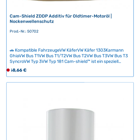
T
a
g
Cam-Shield ZDDP Additiv für Oldtimer-Motoröl |
e
Nockenwellenschutz
Prod.-Nr.: 50702
🚗 Kompatible FahrzeugeVW KäferVW Käfer 1303Karmann
GhiaVW Bus T1VW Bus T1/T2VW Bus T2VW Bus T3VW Bus T3
SyncroVW Typ 3VW Typ 181 Cam-shield™ ist ein speziell
entwickeltes ZDDP-Additiv, das den Zinkgehalt in
Regulärer Preis:
68,66 €
D
klassischen Motorölen erhöht und Ihre Nockenwelle sowie
e
Ventile vor extremem Verschleiß schützt. Da moderne
r
Motoröle zugunsten von Katalysatorschutz weniger ZDDP
enthalten, ist dieses Additiv für Oldtimer-Motoren
z
unverzichtbar. Mit 1600 ppm Zink pro 15 ml können Sie den
e
optimalen ZDDP-Wert (1200–2500 ppm je nach Motortyp)
i
präzise einstellen. Technische Daten HerkunftslandUSA
t
Inhalt236 ml
n
i
c
h