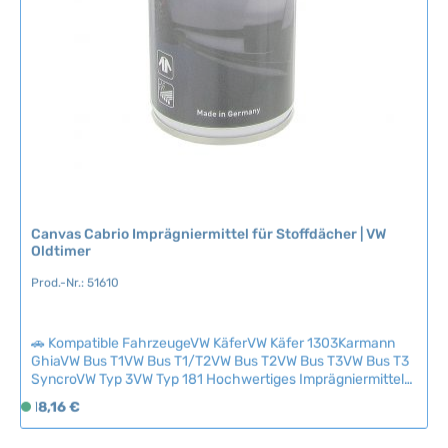
Canvas Cabrio Imprägniermittel für Stoffdächer | VW
Oldtimer
Prod.-Nr.: 51610
🚗 Kompatible FahrzeugeVW KäferVW Käfer 1303Karmann
GhiaVW Bus T1VW Bus T1/T2VW Bus T2VW Bus T3VW Bus T3
SyncroVW Typ 3VW Typ 181 Hochwertiges Imprägniermittel
zur jährlichen Pflege und zum Schutz Ihres Cabrioverdecks
Regulärer Preis:
18,16 €
S
aus Stoff. Das Mittel macht das Verdeck wasser- und
o
schmutzabweisend und erhält die Langlebigkeit des
f
Materials. Vor der Anwendung sollte das Verdeck mit einem