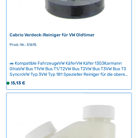
T
a
g
e
Cabrio Verdeck-Reiniger für VW Oldtimer
Prod.-Nr.: 51615
🚗 Kompatible FahrzeugeVW KäferVW Käfer 1303Karmann
GhiaVW Bus T1VW Bus T1/T2VW Bus T2VW Bus T3VW Bus T3
SyncroVW Typ 3VW Typ 181 Spezieller Reiniger für die oberen
Verdeck-Deckel bei Volkswagen Cabriolets. Das Produkt
Regulärer Preis:
25,13 €
S
entfernt zuverlässig Verschmutzungen, Vogelkot und
o
Umwelteinflüsse von empfindlichen Verdeckflächen. Ideal
f
zur schonenden Pflege und Erhaltung der Originaloptik Ihres
klassischen VW Cabriolets. Technische Daten
o
HerkunftslandDeutschland Inhalt500 ml
r
t
v
e
r