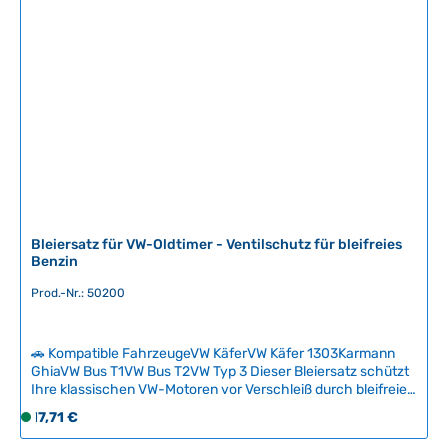
Bleiersatz für VW-Oldtimer - Ventilschutz für bleifreies
Benzin
Prod.-Nr.: 50200
🚗 Kompatible FahrzeugeVW KäferVW Käfer 1303Karmann
GhiaVW Bus T1VW Bus T2VW Typ 3 Dieser Bleiersatz schützt
Ihre klassischen VW-Motoren vor Verschleiß durch bleifreies
Benzin. Da verbleites Benzin nicht mehr erhältlich ist, bildet
Regulärer Preis:
17,71 €
S
dieser Additiv-Zusatz die notwendige Schutzschicht auf
o
Ventilen und Ventilsitzen, um Verschleiß und Ventilbrennen