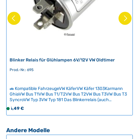
Blinker Relais für Glühlampen 6V/12V VW Oldtimer
Prod.-Nr.: 695
🚗 Kompatible FahrzeugeVW KäferVW Käfer 1303Karmann
GhiaVW Bus T1VW Bus T1/T2VW Bus T2VW Bus T3VW Bus T3
SyncroVW Typ 3VW Typ 181 Das Blinkerrelais (auch
Blinkgeber oder Blinkerbox genannt) ist das elektrische
Regulärer Preis:
6,49 €
S
Steuergerät, das Ihre Blinkleuchten zum Blinken bringt. Wir
o
führen kompatible Relais für klassische Volkswagen in 6-
f
und 12-Volt-Ausführung, passend für Fahrzeuge mit oder
ohne Warnblinkanlage und mit oder ohne
o
Produktgalerie überspringen
Andere Modelle
Anhängerbetrieb.Wichtig: Achten Sie vor der Bestellung auf
r
die technischen Daten und Anschlusspole des Relais – nicht