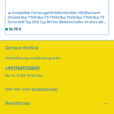
2
-
🚗 Kompatible FahrzeugeVW KäferVW Käfer 1303Karmann
5
GhiaVW Bus T1VW Bus T1/T2VW Bus T2VW Bus T3VW Bus T3
T
SyncroVW Typ 3VW Typ 181 Der Blinkerschalter ist eines der
meistbenutzten Verschleißteile im klassischen Volkswagen
a
Regulärer Preis:
25,75 €
S
und erfordert bei Ausfällen einen kompletten Austausch.
g
o
Diese B-Qualität bietet eine wirtschaftliche Lösung für
e
f
preisbewusste Restaurierer, allerdings mit Abstrichen bei
Robustheit und Lebensdauer gegenüber A-Qualität.Bitte
o
Service-Hotline
vergleichen Sie vor der Bestellung das Produktfoto mit Ihrer
r
Lenksäule, da im Laufe der Jahrzehnte verschiedene
t
Unterstützung und Beratung unter:
Schaltertypen verbaut wurden – die Jahrgangangabe ist
v
daher nur eine Orientierungshilfe. Technische Daten
e
+4917621733859
HerkunftslandChina Original VW-Nummer111953513C
r
QualitätB
Mo-Fr, 17:00-19:00 Uhr
f
ü
g
Oder über unser
Kontaktformular
.
b
a
Rechtliches
r
,