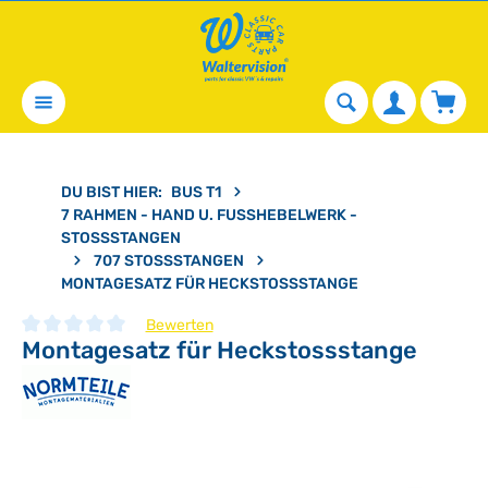
alt springen
Waren
DU BIST HIER:
BUS T1
7 RAHMEN - HAND U. FUSSHEBELWERK - S
TOSSSTANGEN
707 STOSSSTANGEN
MONTAGESATZ FÜR HECKSTOSSSTANGE
Bewerten
Montagesatz für Heckstossstange
Durchschnittliche Bewertung von 0 von 5 Sternen
Bildergalerie überspringen