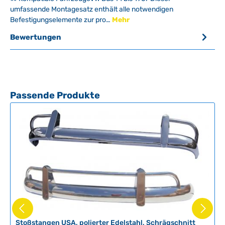
umfassende Montagesatz enthält alle notwendigen
Befestigungselemente zur pro…
Mehr
Bewertungen
Produktgalerie überspringen
Passende Produkte
Stoßstangen USA, polierter Edelstahl, Schrägschnitt