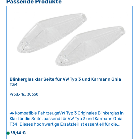
Produktgalerie überspringen
Passende Produkte
in der Werkstatt. Technische Daten
r
HerkunftslandDeutschland
t
v
e
r
f
ü
g
b
a
r
,
Blinkerglas klar Seite für VW Typ 3 und Karmann Ghia
L
T34
i
Prod.-Nr.: 30650
e
f
e
🚗 Kompatible FahrzeugeVW Typ 3 Originales Blinkerglas in
r
Klar für die Seite, passend für VW Typ 3 und Karmann Ghia
z
T34. Dieses hochwertige Ersatzteil ist essentiell für die
e
korrekte Funktion der seitlichen Blinkeranlage und erfüllt die
Regulärer Preis:
28,14 €
S
Anforderungen der damaligen Vorschriften. Das klare Glas
i