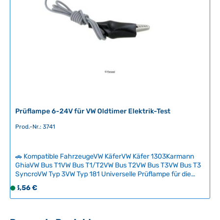
Prüflampe 6-24V für VW Oldtimer Elektrik-Test
Prod.-Nr.: 3741
🚗 Kompatible FahrzeugeVW KäferVW Käfer 1303Karmann
GhiaVW Bus T1VW Bus T1/T2VW Bus T2VW Bus T3VW Bus T3
SyncroVW Typ 3VW Typ 181 Universelle Prüflampe für die
Überprüfung von Stromkreisen und elektrischen
Regulärer Preis:
3,56 €
S
Komponenten an klassischen Fahrzeugen. Mit breitem
o
Spannungsbereich von 6 bis 24V geeignet für alle gängigen
f
Oldtimer-Spannungssysteme. Unverzichtbares Wartungs-
und Diagnosewerkzeug für zuverlässige Elektrik-Kontrollen
o