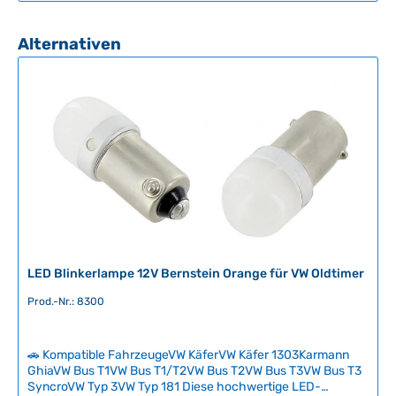
o
sitzt vorne und arbeitet zuverlässig mit dem bewährten
t
f
Standlicht-Blinker-System zusammen. Technische Daten
:
HerkunftslandDeutschland
o
Produktgalerie überspringen
Alternativen
2
r
-
t
5
v
T
e
a
r
g
f
e
ü
g
b
a
r
,
LED Blinkerlampe 12V Bernstein Orange für VW Oldtimer
L
i
Prod.-Nr.: 8300
e
f
e
🚗 Kompatible FahrzeugeVW KäferVW Käfer 1303Karmann
GhiaVW Bus T1VW Bus T1/T2VW Bus T2VW Bus T3VW Bus T3
r
SyncroVW Typ 3VW Typ 181 Diese hochwertige LED-
z