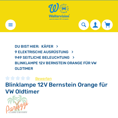
alt springen
Waren
DU BIST HIER:
KÄFER
9 ELEKTRISCHE AUSRÜSTUNG
949 SEITLICHE BELEUCHTUNG
BLINKLAMPE 12V BERNSTEIN ORANGE FÜR VW
OLDTIMER
Bewerten
Blinklampe 12V Bernstein Orange für
Durchschnittliche Bewertung von 0 von 5 Sternen
VW Oldtimer