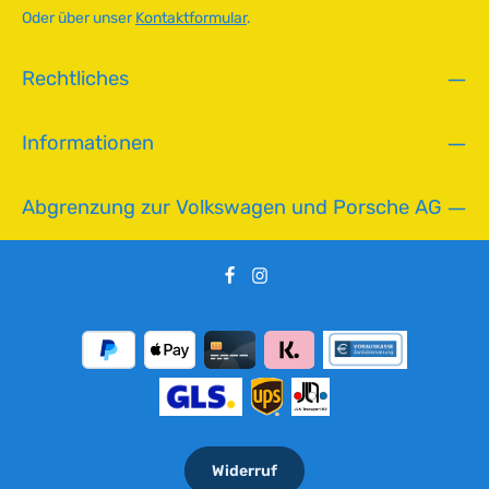
g
Oder über unser
Kontaktformular
.
b
a
Rechtliches
r
,
L
Informationen
i
e
f
Abgrenzung zur Volkswagen und Porsche AG
e
r
z
e
i
t
:
2
-
5
T
Widerruf
a