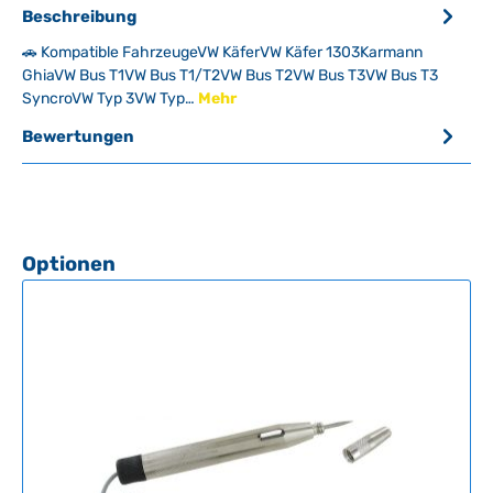
Beschreibung
🚗 Kompatible FahrzeugeVW KäferVW Käfer 1303Karmann
GhiaVW Bus T1VW Bus T1/T2VW Bus T2VW Bus T3VW Bus T3
SyncroVW Typ 3VW Typ…
Mehr
Bewertungen
Produktgalerie überspringen
Optionen