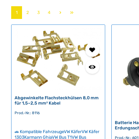
Seite
Seite
Seite
Seite
1
2
3
4
Abgewinkelte Flachsteckhülsen 8,0 mm
für 1,5–2,5 mm² Kabel
Prod.-Nr.: 8116
Batterie Ha
Erdungssch
🚗 Kompatible FahrzeugeVW KäferVW Käfer
1303Karmann GhiaVW Bus T1VW Bus
Prod.-Nr.: 601