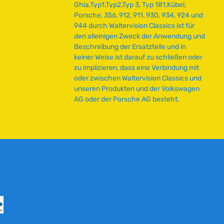
e
Ghia,Typ1,Typ2,Typ 3, Typ 181,Kübel,
r
Porsche, 356, 912, 911, 930, 934, 924 und
z
944 durch Waltervision Classics ist für
e
den alleinigen Zweck der Anwendung und
i
Beschreibung der Ersatzteile und in
t
keiner Weise ist darauf zu schließen oder
:
zu implizieren, dass eine Verbindung mit
2
oder zwischen Waltervision Classics und
-
unseren Produkten und der Volkswagen
5
AG oder der Porsche AG besteht.
T
a
g
e