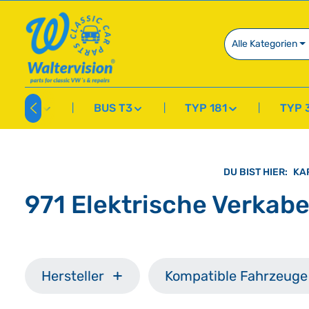
springen
Zur Hauptnavigation springen
Alle Kategorien
BUS T2
BUS T3
TYP 181
TYP 
DU BIST HIER:
KA
971 Elektrische Verkab
Hersteller
Kompatible Fahrzeuge