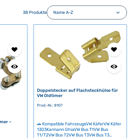
38 Produkte
Doppelstecker auf Flachsteckhülse für
VW Oldtimer
Prod.-Nr.: 8107
imer –
🚗 Kompatible FahrzeugeVW KäferVW Käfer
1303Karmann GhiaVW Bus T1VW Bus
T1/T2VW Bus T2VW Bus T3VW Bus T3